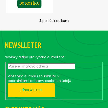
DO KOŠÍKU
3
položek celkem
O
v
Z
l
á
á
NEWSLLETER
d
p
a
a
c
t
Novinky a tipy pro rybáře e-mailem
í
í
p
r
v
Vložením e-mailu souhlasíte s
k
podmínkami ochrany osobních údajů
y
PŘIHLÁSIT SE
v
ý
p