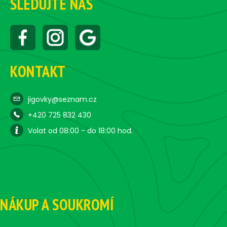
i
SLEDUJTE NÁS
s
u
KONTAKT
jigovky@seznam.cz
+420 725 832 430
Volat od 08:00 - do 18:00 hod.
NÁKUP A SOUKROMÍ