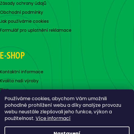
Zásady ochrany údajů
Obchodní podmínky
Jak používáme cookies
Formulář pro uplatnění reklamace
E-SHOP
Kontaktní informace
Kvalita naši výroby
Blog
Používáme cookies, abychom Vám umožnili
pohodlné prohlížení webu a díky analýze provozu
webu neustále zlepšovali jeho funkce, výkon a
použitelnost.
Více informací
Nastavení