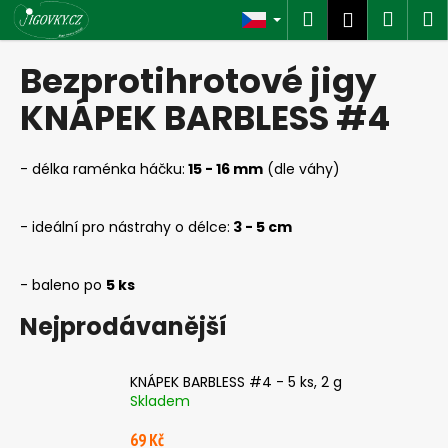
K
Přejít
Hledat
Náku
M
Přihlášen
na
o
obsah
Zpět
Zpět
košík
š
Bezprotihrotové jigy
í
C
KNÁPEK BARBLESS #4
k
o
p
- délka raménka háčku:
15 - 16 mm
(dle váhy)
o
t
- ideální pro nástrahy o délce:
3 - 5 cm
ř
e
- baleno po
5 ks
b
u
Nejprodávanější
j
e
KNÁPEK BARBLESS #4 - 5 ks, 2 g
t
Skladem
e
69 Kč
n