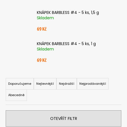
a
KNÁPEK BARBLESS #4 - 5 ks, 1,5 g
j
Skladem
í
t
69 Kč
?
KNÁPEK BARBLESS #4 - 5 ks, 1 g
Skladem
69 Kč
HLEDAT
Ř
a
Doporučujeme
Nejlevnější
Nejdražší
Nejprodávanější
D
z
o
Abecedně
e
p
n
o
í
r
OTEVŘÍT FILTR
p
u