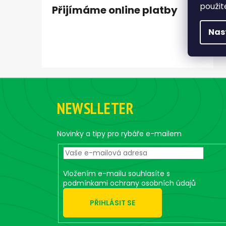
použit
Přijímáme online platby
Nas
Z
á
NEWSLLETER
p
a
t
Novinky a tipy pro rybáře e-mailem
í
Vložením e-mailu souhlasíte s
podmínkami ochrany osobních údajů
PŘIHLÁSIT SE