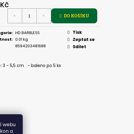
, 2 G
 Kč
ná
DO KOŠÍKU
:
Tisk
gorie
:
HD BARBLESS
tnost
:
0.01 kg
Zeptat se
8594203481688
Sdílet
: 3 - 5,5 cm - baleno po 5 ks
ní webu
ýkon a