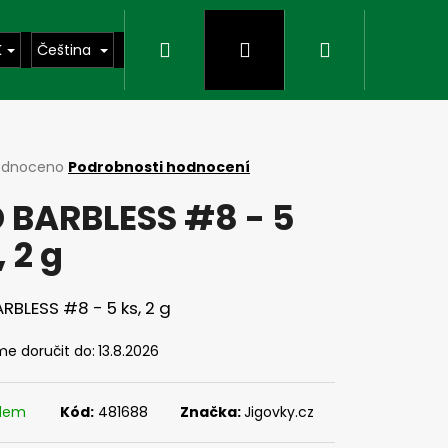
Hledat
Přihlášení
Nákupní
K
Čeština
košík
rné
odnoceno
Podrobnosti hodnocení
cení
 BARBLESS #8 - 5
ktu
, 2 g
ček.
RBLESS #8 - 5 ks, 2 g
e doručit do:
13.8.2026
Následující
adem
Kód:
481688
Značka:
Jigovky.cz