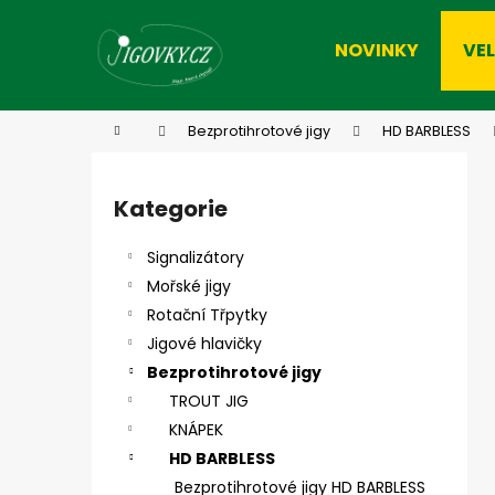
K
Přejít
na
o
NOVINKY
VE
obsah
Zpět
Zpět
š
do
do
í
k
obchodu
obchodu
Domů
Bezprotihrotové jigy
HD BARBLESS
P
o
Kategorie
Přeskočit
s
kategorie
t
Signalizátory
r
Mořské jigy
a
Rotační Třpytky
n
Jigové hlavičky
n
Bezprotihrotové jigy
í
TROUT JIG
p
KNÁPEK
a
HD BARBLESS
n
Bezprotihrotové jigy HD BARBLESS