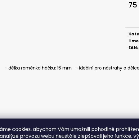
SICKLE #6 - 5 KS, 3 G
SICKLE #6 - 5 KS
75
69 Kč
69 Kč
Měr
cena
Kate
Hmo
EAN
:
- délka raménka háčku: 16 mm - ideální pro nástrahy o délce
áme cookies, abychom Vám umožnili pohodlné prohlíže
 analýze provozu webu neustále zlepšovali jeho funkce, v