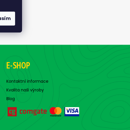
asím
E-SHOP
Kontaktní informace
Kvalita naši výroby
Blog