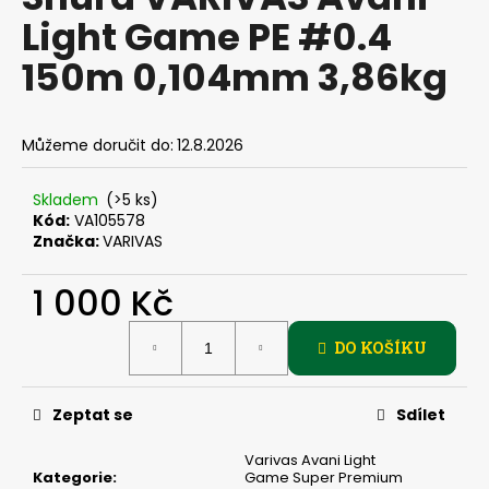
je
a
Light Game PE #0.4
0,0
z
j
150m 0,104mm 3,86kg
5
í
hvězdiček.
t
?
Můžeme doručit do:
12.8.2026
Skladem
(>5 ks)
Kód:
VA105578
Značka:
VARIVAS
HLEDAT
1 000 Kč
Měrná
D
DO KOŠÍKU
cena:
o
p
Zeptat se
Sdílet
o
r
Varivas Avani Light
u
Kategorie
:
Game Super Premium