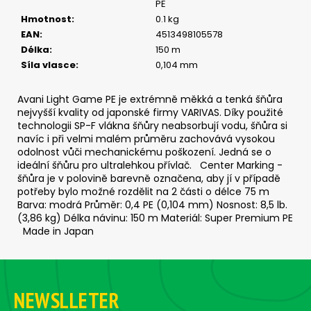
č
PE
u
Hmotnost
:
0.1 kg
j
EAN
:
4513498105578
e
Délka
:
150 m
m
Síla vlasce
:
0,104 mm
e
Avani Light Game PE je extrémně měkká a tenká šňůra
nejvyšší kvality od japonské firmy VARIVAS. Díky použité
ČIHÁTKO
technologii SP-F vlákna šňůry neabsorbují vodu, šňůra si
POD
navíc i při velmi malém průměru zachovává vysokou
PRUT
odolnost vůči mechanickému poškození. Jedná se o
-
ideální šňůru pro ultralehkou přívlač. Center Marking -
20
MM
šňůra je v polovině barevně označena, aby jí v případě
potřeby bylo možné rozdělit na 2 části o délce 75 m
27
Barva: modrá Průměr: 0,4 PE (0,104 mm) Nosnost: 8,5 lb.
Kč
(3,86 kg) Délka návinu: 150 m Materiál: Super Premium PE
Made in Japan
Z
á
NEWSLLETER
p