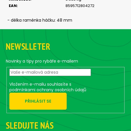
č
EAN
:
8595712804272
u
j
e
- délka raménka háčku: 48 mm
m
Z
e
á
NEWSLLETER
p
JIG
a
STRONG
#8/0
t
Novinky a tipy pro rybáře e-mailem
-
í
3
KS,
30
Vložením e-mailu souhlasíte s
G
podmínkami ochrany osobních údajů
99
Kč
PŘIHLÁSIT SE
SLEDUJTE NÁS