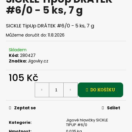
je
a
#6/0 - 5 ks, 7 g
0,0
z
j
5
í
hvězdiček.
SICKLE TipUp DRÁTEK #6/0 - 5 ks, 7 g
t
Můžeme doručit do:
11.8.2026
?
Skladem
Kód:
280427
Značka:
Jigovky.cz
HLEDAT
105 Kč
Měrná
DO KOŠÍKU
cena:
D
o
p
Zeptat se
Sdílet
o
r
Jigové hlavičky SICKLE
Kategorie
:
TIPUP #6/0
u
Hmotnost
:
0.035 kg