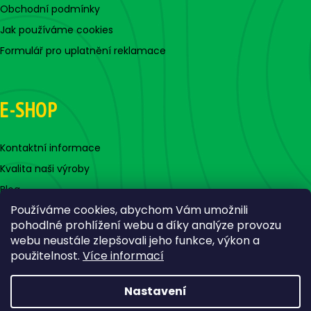
Obchodní podmínky
Jak používáme cookies
Formulář pro uplatnění reklamace
E-SHOP
Kontaktní informace
Kvalita naši výroby
Blog
Používáme cookies, abychom Vám umožnili
pohodlné prohlížení webu a díky analýze provozu
webu neustále zlepšovali jeho funkce, výkon a
použitelnost.
Více informací
Nastavení
Vytvořil Shoptet