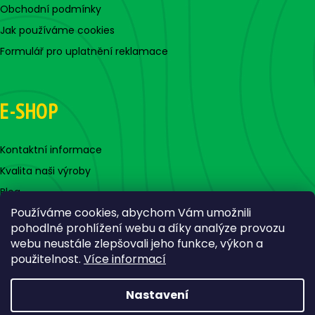
Obchodní podmínky
Jak používáme cookies
Formulář pro uplatnění reklamace
E-SHOP
Kontaktní informace
Kvalita naši výroby
Blog
Používáme cookies, abychom Vám umožnili
pohodlné prohlížení webu a díky analýze provozu
webu neustále zlepšovali jeho funkce, výkon a
použitelnost.
Více informací
Nastavení
Vytvořil Shoptet