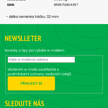
č
EAN
:
8595712804357
u
j
e
- délka raménka háčku: 32 mm
m
Z
e
á
NEWSLLETER
p
ČIHÁTKO
a
POD
PRUT
t
Novinky a tipy pro rybáře e-mailem
-
í
30
MM
31
Vložením e-mailu souhlasíte s
Kč
podmínkami ochrany osobních údajů
PŘIHLÁSIT SE
SLEDUJTE NÁS