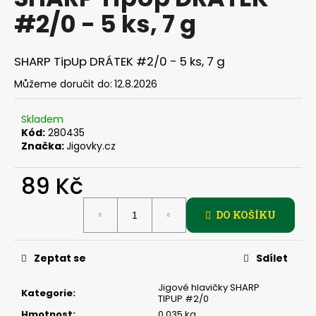
je
a
#2/0 - 5 ks, 7 g
0,0
z
j
5
í
hvězdiček.
SHARP TipUp DRÁTEK #2/0 - 5 ks, 7 g
t
Můžeme doručit do:
12.8.2026
?
Skladem
Kód:
280435
Značka:
Jigovky.cz
HLEDAT
89 Kč
Měrná
DO KOŠÍKU
cena:
D
o
p
Zeptat se
Sdílet
o
r
Jigové hlavičky SHARP
Kategorie
:
TIPUP #2/0
u
Hmotnost
:
0.035 kg