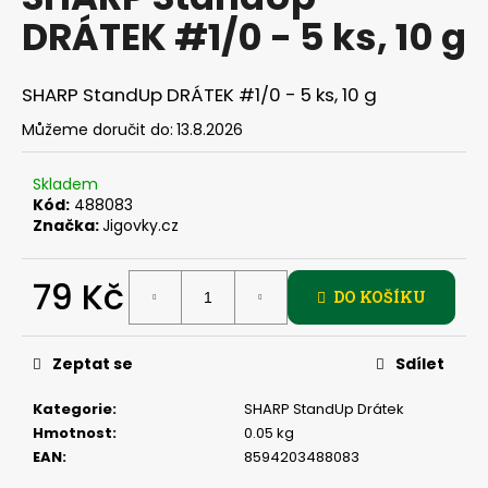
je
a
DRÁTEK #1/0 - 5 ks, 10 g
0,0
z
j
5
í
hvězdiček.
SHARP StandUp DRÁTEK #1/0 - 5 ks, 10 g
t
Můžeme doručit do:
13.8.2026
?
Skladem
Kód:
488083
Značka:
Jigovky.cz
HLEDAT
79 Kč
DO KOŠÍKU
Měrná
D
cena:
Zeptat se
Sdílet
o
p
Kategorie
:
SHARP StandUp Drátek
o
Hmotnost
:
0.05 kg
r
EAN
:
8594203488083
u