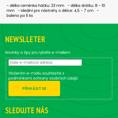
č
- délka raménka háčku: 23 mm - délka drátku: 8 - 10
u
mm - ideální pro nástrahy o délce: 4,5 - 7 cm -
j
baleno po 5 ks
e
m
Z
e
á
NEWSLLETER
p
JIG
a
-
t
Novinky a tipy pro rybáře e-mailem
JIGEXTRA
STANDUP
í
DRÁTEK
#4/0
-
Vložením e-mailu souhlasíte s
5
podmínkami ochrany osobních údajů
KS,
15
PŘIHLÁSIT SE
G
135
Kč
SLEDUJTE NÁS