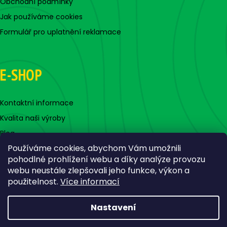
Obchodní podmínky
Jak používáme cookies
Formulář pro uplatnění reklamace
E-SHOP
Kontaktní informace
Kvalita naši výroby
Blog
Používáme cookies, abychom Vám umožnili
pohodlné prohlížení webu a díky analýze provozu
webu neustále zlepšovali jeho funkce, výkon a
použitelnost.
Více informací
Nastavení
Vytvořil Shoptet