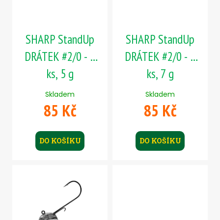
p
č
ů
u
r
j
o
e
SHARP StandUp
SHARP StandUp
d
m
u
e
DRÁTEK #2/0 - 5
DRÁTEK #2/0 - 5
k
ks, 5 g
ks, 7 g
t
ČEBURAŠKA
ů
STANDUP
Skladem
Skladem
-
85 Kč
85 Kč
5
KS,
4
G
DO KOŠÍKU
DO KOŠÍKU
45
Kč