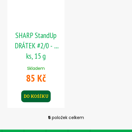
SHARP StandUp
DRÁTEK #2/0 - 5
ks, 15 g
Skladem
85 Kč
DO KOŠÍKU
5
položek celkem
O
v