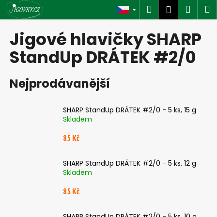
K
Přejít
Hledat
Náku
M
Přihlášen
na
o
obsah
Zpět
Zpět
košík
š
Jigové hlavičky SHARP
í
C
StandUp DRÁTEK #2/0
k
o
p
Nejprodávanější
o
t
SHARP StandUp DRÁTEK #2/0 - 5 ks, 15 g
ř
Skladem
e
85 Kč
b
u
j
SHARP StandUp DRÁTEK #2/0 - 5 ks, 12 g
Skladem
e
t
85 Kč
e
n
SHARP StandUp DRÁTEK #2/0 - 5 ks, 10 g