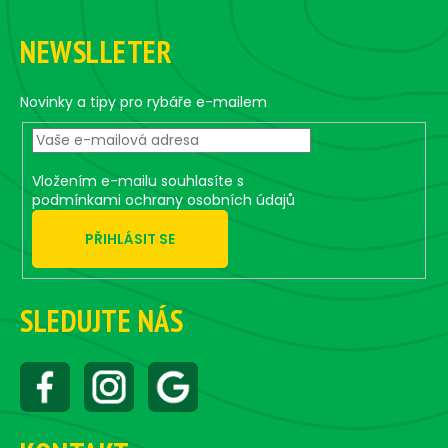
Z
l
á
á
NEWSLLETER
d
p
a
a
c
t
Novinky a tipy pro rybáře e-mailem
í
í
p
r
v
Vložením e-mailu souhlasíte s
k
podmínkami ochrany osobních údajů
y
PŘIHLÁSIT SE
v
ý
p
i
SLEDUJTE NÁS
s
u