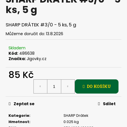
je
a
ks, 5 g
0,0
z
j
5
í
hvězdiček.
SHARP DRÁTEK #3/0 - 5 ks, 5 g
t
Můžeme doručit do:
13.8.2026
?
Skladem
Kód:
486638
Značka:
Jigovky.cz
HLEDAT
85 Kč
Měrná
DO KOŠÍKU
cena:
D
o
p
Zeptat se
Sdílet
o
r
Kategorie
:
SHARP Drátek
u
Hmotnost
:
0.025 kg