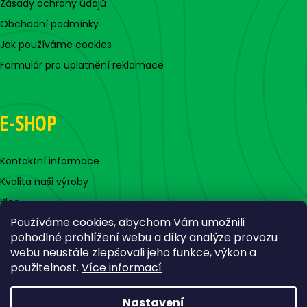
Zásady ochrany údajů
Obchodní podmínky
Jak používáme cookies
Formulář pro uplatnění reklamace
E-SHOP
Kontaktní informace
Kvalita naši výroby
Blog
Používáme cookies, abychom Vám umožnili
pohodlné prohlížení webu a díky analýze provozu
webu neustále zlepšovali jeho funkce, výkon a
použitelnost.
Více informací
Nastavení