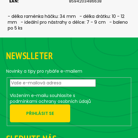
č
EAN
:
8594203486638
u
j
- délka raménka háčku: 34 mm - délka drátku: 10 - 12
e
mm - ideální pro nástrahy o délce: 7 - 9 cm - baleno
m
po 5 ks
e
Z
á
JIG
NEWSLLETER
p
-
a
JIGEXTRA
STANDUP
t
Novinky a tipy pro rybáře e-mailem
DRÁTEK
#5/0
í
-
5
KS,
Vložením e-mailu souhlasíte s
7
podmínkami ochrany osobních údajů
G
135
PŘIHLÁSIT SE
Kč