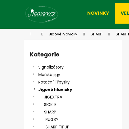
K
Přejít
na
o
NOVINKY
VE
obsah
Zpět
Zpět
š
do
do
í
k
obchodu
obchodu
Domů
Jigové hlavičky
SHARP
SHARP 
P
o
Kategorie
Přeskočit
s
kategorie
t
Signalizátory
r
Mořské jigy
a
Rotační Třpytky
n
Jigové hlavičky
n
JIGEXTRA
í
SICKLE
p
SHARP
a
RUGBY
n
SHARP TIPUP