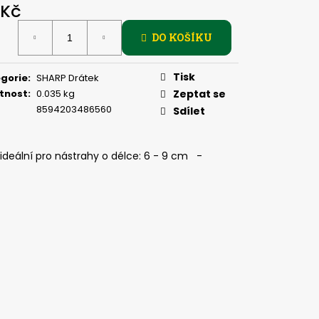
, 2 G
 Kč
ná
DO KOŠÍKU
:
Tisk
gorie
:
SHARP Drátek
tnost
:
0.035 kg
Zeptat se
8594203486560
Sdílet
deální pro nástrahy o délce: 6 - 9 cm -