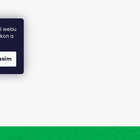
ní webu
ýkon a
asím