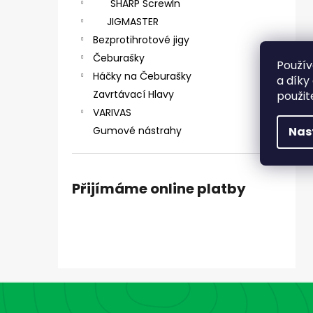
SHARP ScrewIn
JIGMASTER
Bezprotihrotové jigy
Čeburašky
Použív
Háčky na Čeburašky
a díky
Zavrtávací Hlavy
použit
VARIVAS
Gumové nástrahy
Nas
Přijímáme online platby
Z
á