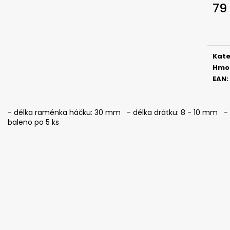
SICKLE #6 - 5 KS, 3 G
SICKLE #6 - 5 KS
79
69 Kč
69 Kč
Měr
cena
Kate
Hmo
EAN
:
- délka raménka háčku: 30 mm - délka drátku: 8 - 10 mm - i
baleno po 5 ks