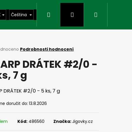
Hledat
Přihlášení
Nákupní
K
Čeština
košík
rné
odnoceno
Podrobnosti hodnocení
cení
ARP DRÁTEK #2/0 -
ktu
ks, 7 g
ček.
 DRÁTEK #2/0 - 5 ks, 7 g
e doručit do:
13.8.2026
Následující
adem
Kód:
486560
Značka:
Jigovky.cz