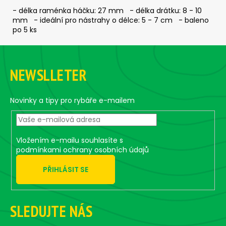
č
- délka raménka háčku: 27 mm - délka drátku: 8 - 10
u
mm - ideální pro nástrahy o délce: 5 - 7 cm - baleno
j
po 5 ks
e
m
Z
e
á
NEWSLLETER
p
ČEBURAŠKA
a
STANDUP
t
Novinky a tipy pro rybáře e-mailem
-
5
í
KS,
5,5
G
Vložením e-mailu souhlasíte s
podmínkami ochrany osobních údajů
49
Kč
PŘIHLÁSIT SE
SLEDUJTE NÁS