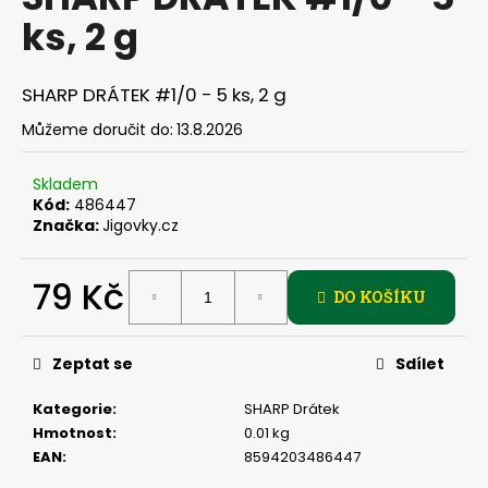
je
a
ks, 2 g
0,0
z
j
5
í
hvězdiček.
SHARP DRÁTEK #1/0 - 5 ks, 2 g
t
Můžeme doručit do:
13.8.2026
?
Skladem
Kód:
486447
Značka:
Jigovky.cz
HLEDAT
79 Kč
DO KOŠÍKU
Měrná
D
cena:
Zeptat se
Sdílet
o
p
Kategorie
:
SHARP Drátek
o
Hmotnost
:
0.01 kg
r
EAN
:
8594203486447
u