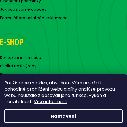
Obchodní podmínky
Jak používáme cookies
Formulář pro uplatnění reklamace
E-SHOP
Kontaktní informace
Kvalita naši výroby
Blog
Používáme cookies, abychom Vám umožnili
pohodlné prohlížení webu a díky analýze provozu
webu neustále zlepšovali jeho funkce, výkon a
použitelnost.
Více informací
Nastavení
Vytvořil Shoptet