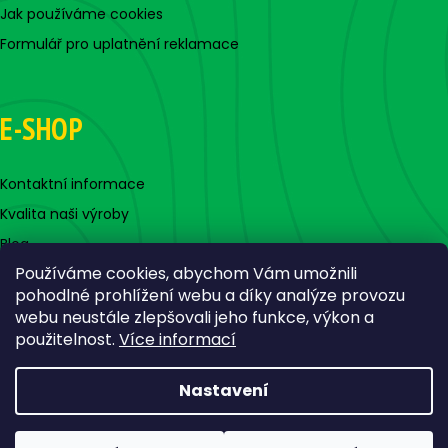
Jak používáme cookies
Formulář pro uplatnění reklamace
E-SHOP
Kontaktní informace
Kvalita naši výroby
Blog
Používáme cookies, abychom Vám umožnili
pohodlné prohlížení webu a díky analýze provozu
webu neustále zlepšovali jeho funkce, výkon a
použitelnost.
Více informací
Nastavení
Vytvořil Shoptet
Copyright 2026
Jigovky.cz
. Všechna práva vyhrazena.