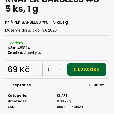
je
a
5 ks, 1 g
0,0
z
j
5
í
hvězdiček.
KNÁPEK BARBLESS #8 - 5 ks, 1 g
t
Můžeme doručit do:
13.8.2026
?
Skladem
Kód:
481824
Značka:
Jigovky.cz
HLEDAT
69 Kč
DO KOŠÍKU
Měrná
D
cena:
Zeptat se
Sdílet
o
p
Kategorie
:
KNÁPEK
o
Hmotnost
:
0.005 kg
r
EAN
:
8594203481824
u