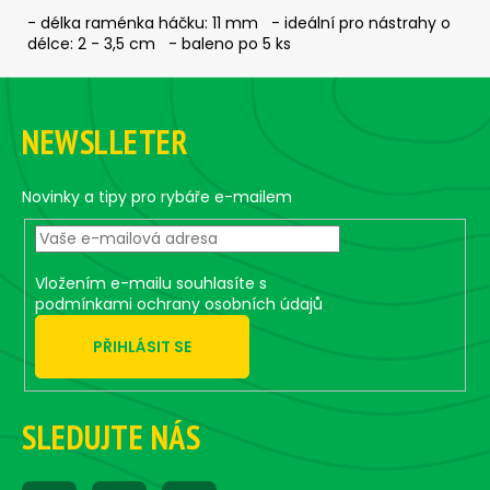
č
- délka raménka háčku: 11 mm - ideální pro nástrahy o
u
délce: 2 - 3,5 cm - baleno po 5 ks
j
e
Z
m
á
e
NEWSLLETER
p
a
ČEBURAŠKA
t
Novinky a tipy pro rybáře e-mailem
STANDUP
-
í
5
KS,
5,5
Vložením e-mailu souhlasíte s
G
podmínkami ochrany osobních údajů
49
Kč
PŘIHLÁSIT SE
SLEDUJTE NÁS