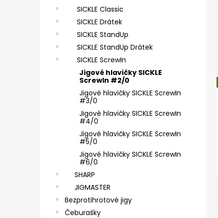
SICKLE #6 - 5 KS, 4 G
e
SICKLE Classic
69 Kč
l
SICKLE Drátek
SICKLE StandUp
SICKLE StandUp Drátek
SICKLE ScrewIn
Jigové hlavičky SICKLE
ScrewIn #2/0
Jigové hlavičky SICKLE ScrewIn
#3/0
Jigové hlavičky SICKLE ScrewIn
#4/0
Jigové hlavičky SICKLE ScrewIn
#5/0
Jigové hlavičky SICKLE ScrewIn
#6/0
SHARP
JIGMASTER
Bezprotihrotové jigy
Čeburašky