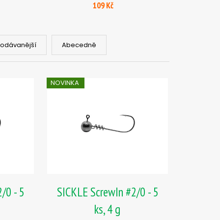
, 2 G
109 Kč
rodávanější
Abecedně
NOVINKA
/0 - 5
SICKLE ScrewIn #2/0 - 5
ks, 4 g