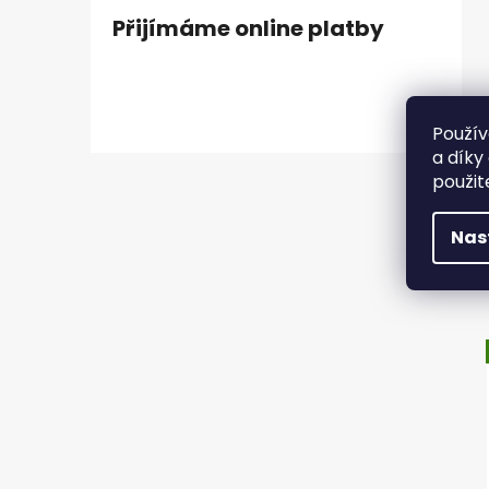
Přijímáme online platby
Použív
a díky
použit
Nas