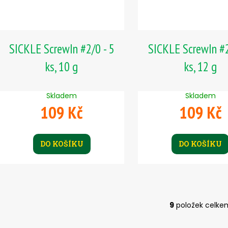
SICKLE ScrewIn #2/0 - 5
SICKLE ScrewIn #2
ks, 10 g
ks, 12 g
Skladem
Skladem
109 Kč
109 Kč
DO KOŠÍKU
DO KOŠÍKU
9
položek celke
O
v