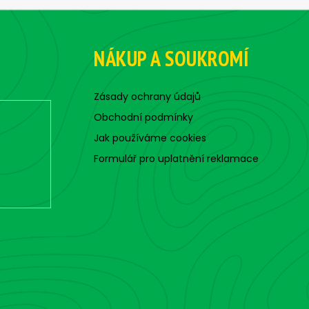
l
á
d
a
NÁKUP A SOUKROMÍ
c
í
p
Zásady ochrany údajů
r
Obchodní podmínky
v
Jak používáme cookies
k
y
Formulář pro uplatnění reklamace
v
ý
p
i
s
u