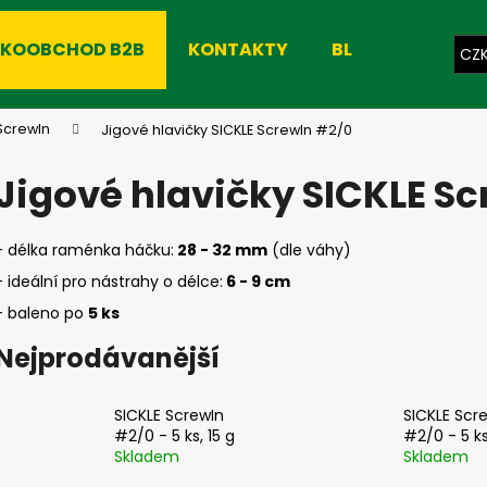
LKOOBCHOD B2B
KONTAKTY
BLOG
CZ
Co potřebujete najít?
ScrewIn
Jigové hlavičky SICKLE ScrewIn #2/0
Jigové hlavičky SICKLE S
HLEDAT
- délka raménka háčku:
28 - 32 mm
(dle váhy)
- ideální pro nástrahy o délce:
6
- 9 cm
Doporučujeme
- baleno po
5 ks
Nejprodávanější
SICKLE ScrewIn
SICKLE Scr
#2/0 - 5 ks, 15 g
#2/0 - 5 ks
Skladem
Skladem