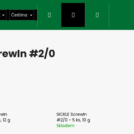
Hledat
Přihlášení
Nákupní
K
Čeština
košík
crewIn #2/0
Následující
ewIn
SICKLE ScrewIn
, 12 g
#2/0 - 5 ks, 10 g
Skladem