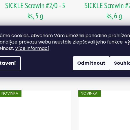
SICKLE ScrewIn #2/0 - 5
SICKLE ScrewIn #2
ks, 5 g
ks, 6 g
Skladem
Skladem
áme cookies, abychom Vám umožnili pohodlné prohlíže
105 Kč
105 Kč
 analýze provozu webu neustále zlepšovali jeho funkce, v
elnost.
Více informací
DO KOŠÍKU
DO KOŠÍKU
tavení
Odmítnout
Souhl
NOVINKA
NOVINKA