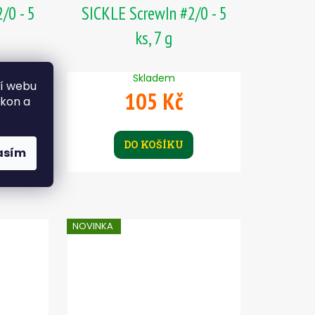
/0 - 5
SICKLE ScrewIn #2/0 - 5
ks, 7 g
Skladem
ní webu
105 Kč
ýkon a
DO KOŠÍKU
asím
NOVINKA