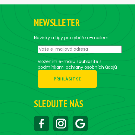
Z
á
NEWSLLETER
p
a
t
Novinky a tipy pro rybáře e-mailem
í
Vložením e-mailu souhlasíte s
podmínkami ochrany osobních údajů
PŘIHLÁSIT SE
SLEDUJTE NÁS