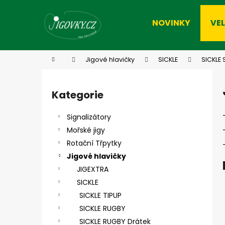
K
Přejít
na
o
NOVINKY
VE
obsah
Zpět
Zpět
š
do
do
í
k
obchodu
obchodu
Domů
Jigové hlavičky
SICKLE
SICKLE 
P
o
Kategorie
Přeskočit
s
kategorie
t
Signalizátory
r
Mořské jigy
a
Rotační Třpytky
n
Jigové hlavičky
n
JIGEXTRA
í
SICKLE
p
SICKLE TIPUP
a
SICKLE RUGBY
n
SICKLE RUGBY Drátek