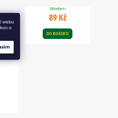
Skladem
89 Kč
ní webu
ýkon a
DO KOŠÍKU
asím