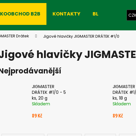
LKOOBCHOD B2B
KONTAKTY
BLOG
CZ
Co potřebujete najít?
GMASTER Drátek
Jigové hlavičky JIGMASTER DRÁTEK #1/0
Jigové hlavičky JIGMAST
HLEDAT
Nejprodávanější
Doporučujeme
JIGMASTER
JIGMASTER
DRÁTEK #1/0 - 5
DRÁTEK #1/
ks, 20 g
ks, 18 g
Skladem
Skladem
89 Kč
89 Kč
Ř