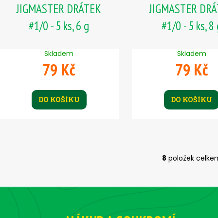
JIGMASTER DRÁTEK
JIGMASTER DR
#1/0 - 5 ks, 6 g
#1/0 - 5 ks, 8
Skladem
Skladem
79 Kč
79 Kč
DO KOŠÍKU
DO KOŠÍKU
8
položek celke
O
v
l
á
d
a