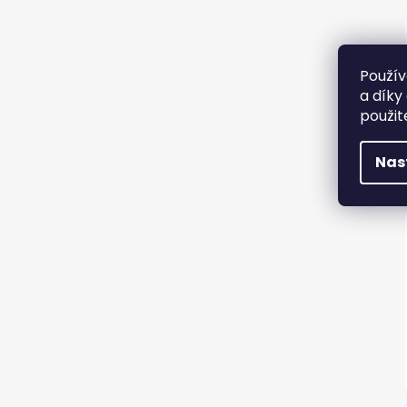
Použív
a díky
použit
Nas