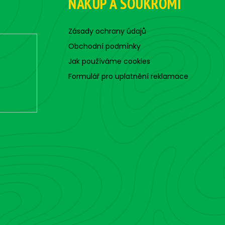
NÁKUP A SOUKROMÍ
c
í
p
Zásady ochrany údajů
r
Obchodní podmínky
v
Jak používáme cookies
k
y
Formulář pro uplatnění reklamace
v
ý
p
i
s
u