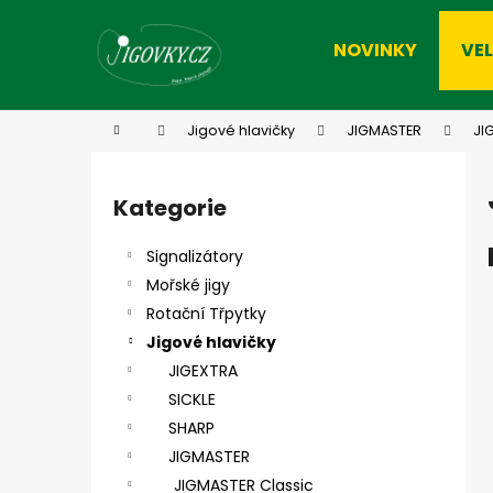
K
Přejít
na
o
NOVINKY
VE
obsah
Zpět
Zpět
š
do
do
í
k
obchodu
obchodu
Domů
Jigové hlavičky
JIGMASTER
JI
P
o
Kategorie
Přeskočit
s
kategorie
t
Signalizátory
r
Mořské jigy
a
Rotační Třpytky
n
Jigové hlavičky
n
JIGEXTRA
í
SICKLE
p
SHARP
a
JIGMASTER
n
JIGMASTER Classic