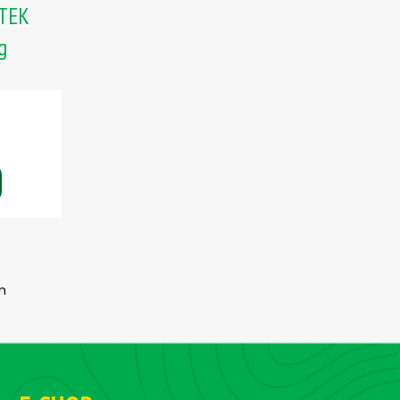
ÁTEK
 g
m