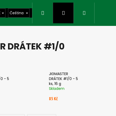
Hledat
Přihlášení
Nákupní
K
Čeština
košík
ER DRÁTEK #1/0
JIGMASTER
0 - 5
DRÁTEK #1/0 - 5
ks, 16 g
Skladem
85 Kč
Následující