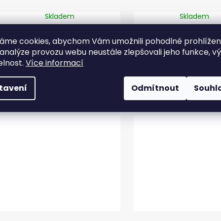
Skladem
Skladem
85 Kč
89 Kč
áme cookies, abychom Vám umožnili pohodlné prohlíže
 analýze provozu webu neustále zlepšovali jeho funkce, v
elnost.
Více informací
DO KOŠÍKU
DO KOŠÍKU
tavení
Odmítnout
Souhl