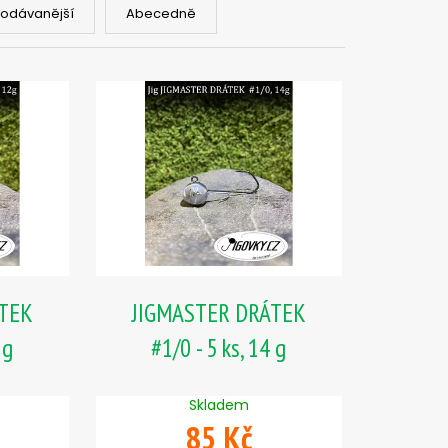
PIČKU - SUCHÝ ZIP 27
rodávanější
Abecedně
ÁTEK
JIGMASTER DRÁTEK
 g
#1/0 - 5 ks, 14 g
Skladem
85 Kč