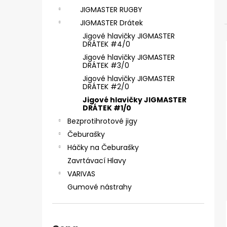
ČIHÁTKO PŘED ŠPIČKU - KULIČKA 30 MM
e
JIGMASTER RUGBY
31 Kč
l
JIGMASTER Drátek
Jigové hlavičky JIGMASTER
DRÁTEK #4/0
Jigové hlavičky JIGMASTER
DRÁTEK #3/0
Jigové hlavičky JIGMASTER
DRÁTEK #2/0
Jigové hlavičky JIGMASTER
DRÁTEK #1/0
Bezprotihrotové jigy
Čeburašky
Háčky na Čeburašky
Zavrtávací Hlavy
VARIVAS
Gumové nástrahy