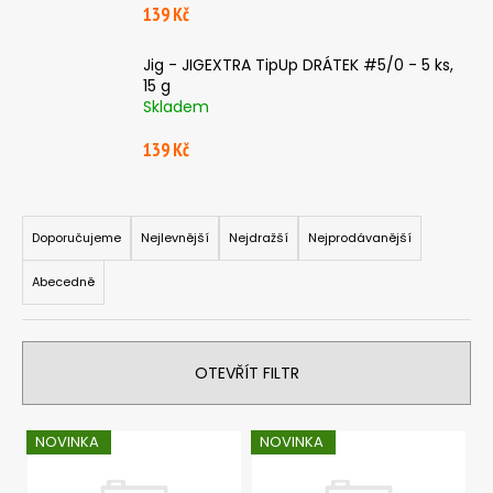
139 Kč
a
j
Jig - JIGEXTRA TipUp DRÁTEK #5/0 - 5 ks,
í
15 g
t
Skladem
?
139 Kč
Ř
a
Doporučujeme
Nejlevnější
Nejdražší
Nejprodávanější
HLEDAT
z
Abecedně
e
n
D
í
o
OTEVŘÍT FILTR
p
p
r
o
V
o
NOVINKA
NOVINKA
r
ý
d
u