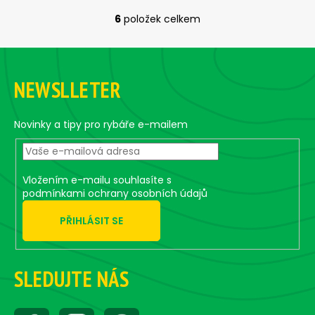
6
položek celkem
O
v
Z
l
á
á
NEWSLLETER
d
p
a
a
c
t
Novinky a tipy pro rybáře e-mailem
í
í
p
r
v
Vložením e-mailu souhlasíte s
k
podmínkami ochrany osobních údajů
y
PŘIHLÁSIT SE
v
ý
p
i
SLEDUJTE NÁS
s
u