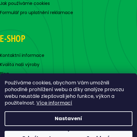
Jak používáme cookies
Formulář pro uplatnění reklamace
E-SHOP
Kontaktní informace
Kvalita naši výroby
Blog
Používáme cookies, abychom Vám umožnili
pohodlné prohlížení webu a díky analýze provozu
webu neustále zlepšovali jeho funkce, výkon a
použitelnost.
Více informací
Nastavení
Vytvořil Shoptet
Copyright 2026
Jigovky.cz
. Všechna práva vyhrazena.