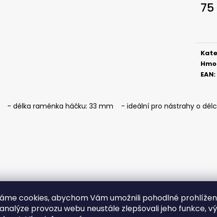
SICKLE #6 - 5 KS, 3 G
SICKLE #6 - 5 KS
75
69 Kč
69 Kč
Měr
cena
Kate
Hmo
EAN
:
- délka raménka háčku: 33 mm - ideální pro nástrahy o délc
áme cookies, abychom Vám umožnili pohodlné prohlíže
 analýze provozu webu neustále zlepšovali jeho funkce, v