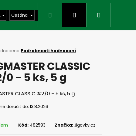
Hledat
Přihlášení
Nákupní
K
Čeština
košík
rné
odnoceno
Podrobnosti hodnocení
cení
GMASTER CLASSIC
ktu
/0 - 5 ks, 5 g
ček.
STER CLASSIC #2/0 - 5 ks, 5 g
e doručit do:
13.8.2026
Následující
adem
Kód:
482593
Značka:
Jigovky.cz