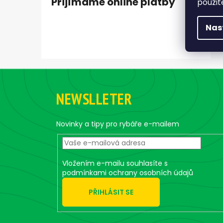
Přijímáme online platby
použit
Nas
Z
á
NEWSLLETER
p
a
t
Novinky a tipy pro rybáře e-mailem
í
Vložením e-mailu souhlasíte s
podmínkami ochrany osobních údajů
PŘIHLÁSIT SE