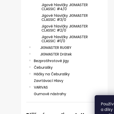
SICKLE #6 - 5 KS, 4 G
e
Jigové hlavičky JIGMASTER
69 Kč
l
CLASSIC #4/0
Jigové hlavičky JIGMASTER
CLASSIC #3/0
Jigové hlavičky JIGMASTER
CLASSIC #2/0
Jigové hlavičky JIGMASTER
CLASSIC #1/0
JIGMASTER RUGBY
JIGMASTER Drátek
Bezprotihrotové jigy
Čeburašky
Háčky na Čeburašky
Zavrtávací Hlavy
VARIVAS
Gumové nástrahy
Použív
a díky