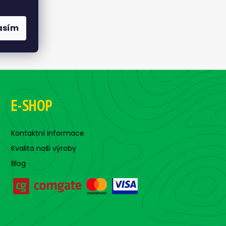
asím
E-SHOP
Kontaktní informace
Kvalita naši výroby
Blog