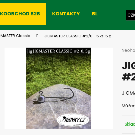
LKOOBCHOD B2B
KONTAKTY
BLOG
CZ
Co potřebujete najít?
GMASTER Classic
JIGMASTER CLASSIC #2/0 - 5 ks, 5 g
Průmě
Neoh
hodno
HLEDAT
JI
produ
je
#2
0,0
z
Doporučujeme
5
hvězdi
JIGMA
Můžem
Skl