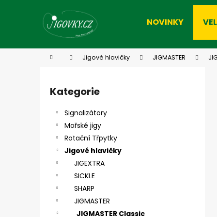
K
Přejít
na
o
NOVINKY
VE
obsah
Zpět
Zpět
š
do
do
í
k
obchodu
obchodu
Domů
Jigové hlavičky
JIGMASTER
JI
P
o
Kategorie
Přeskočit
s
kategorie
t
Signalizátory
r
Mořské jigy
a
Rotační Třpytky
n
Jigové hlavičky
n
JIGEXTRA
í
SICKLE
p
SHARP
a
JIGMASTER
n
JIGMASTER Classic