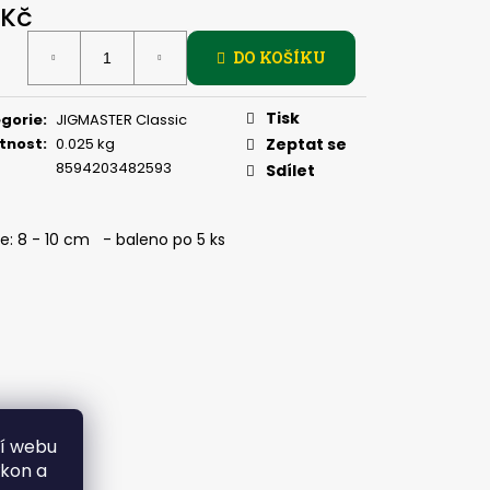
, 2 G
 Kč
ná
DO KOŠÍKU
:
Tisk
gorie
:
JIGMASTER Classic
tnost
:
0.025 kg
Zeptat se
8594203482593
Sdílet
e: 8 - 10 cm - baleno po 5 ks
ní webu
ýkon a