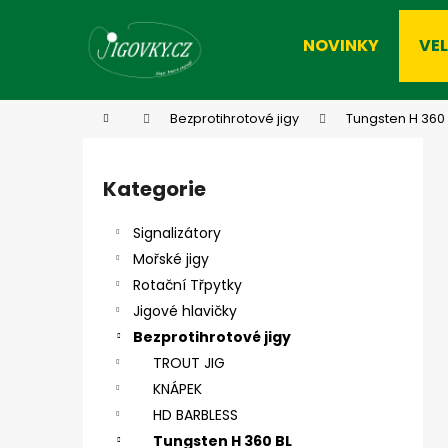
K
Přejít
na
o
NOVINKY
VE
obsah
Zpět
Zpět
š
do
do
í
k
obchodu
obchodu
Domů
Bezprotihrotové jigy
Tungsten H 360 
P
o
Kategorie
Přeskočit
s
kategorie
t
Signalizátory
r
Mořské jigy
a
Rotační Třpytky
n
Jigové hlavičky
n
Bezprotihrotové jigy
í
TROUT JIG
p
KNÁPEK
a
HD BARBLESS
n
Tungsten H 360 BL