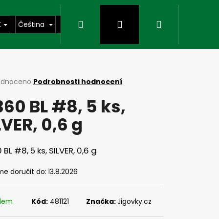
Hledat
Přihlášení
Nákupní
K
Čeština
košík
rné
odnoceno
Podrobnosti hodnocení
cení
360 BL #8, 5 ks,
ktu
LVER, 0,6 g
ček.
 BL #8, 5 ks, SILVER, 0,6 g
e doručit do:
13.8.2026
Následující
adem
Kód:
481121
Značka:
Jigovky.cz