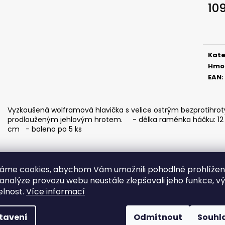
SICKLE #6 - 5 KS, 3 G
SICKLE #6 - 5 KS
10
69 Kč
69 Kč
Měr
cena
Kate
Hmo
EAN
:
Vyzkoušená wolframová hlavička s velice ostrým bezprotihro
prodlouženým jehlovým hrotem. - délka raménka háčku: 12 m
cm - baleno po 5 ks
áme cookies, abychom Vám umožnili pohodlné prohlíže
 analýze provozu webu neustále zlepšovali jeho funkce, v
elnost.
Více informací
tavení
Odmítnout
Souhl