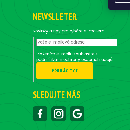
Z
á
NEWSLLETER
p
a
t
Novinky a tipy pro rybáře e-mailem
í
Vložením e-mailu souhlasíte s
podmínkami ochrany osobních údajů
PŘIHLÁSIT SE
SLEDUJTE NÁS