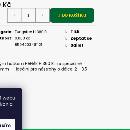
, 2 G
9 Kč
ná
DO KOŠÍKU
:
Tisk
gorie
:
Tungsten H 360 BL
tnost
:
0.003 kg
Zeptat se
8594203481121
Sdílet
tým háčkem HANÁK H 360 BL se speciálně
m - ideální pro nástrahy o délce: 2 - 3,5
ní webu
ýkon a
asím