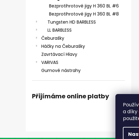
SICKLE #6 - 5 KS, 4 G
e
Bezprotihrotové jigy H 360 BL #6
69 Kč
l
Bezprotihrotové jigy H 360 BL #8
Tungsten HD BARBLESS
LL BARBLESS
Čeburašky
Háčky na Čeburašky
Zavrtávací Hlavy
VARIVAS
Gumové nástrahy
Přijímáme online platby
Použív
a díky
použit
Nas