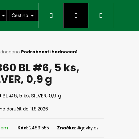
Hledat
Přihlášení
Nákupní
K
Čeština
košík
rné
odnoceno
Podrobnosti hodnocení
cení
360 BL #6, 5 ks,
ktu
LVER, 0,9 g
ček.
 BL #6, 5 ks, SILVER, 0,9 g
e doručit do:
11.8.2026
Následující
adem
Kód:
24891555
Značka:
Jigovky.cz