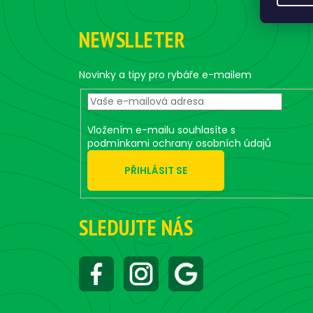
Z
á
NEWSLLETER
p
a
t
Novinky a tipy pro rybáře e-mailem
í
Vložením e-mailu souhlasíte s
podmínkami ochrany osobních údajů
PŘIHLÁSIT SE
SLEDUJTE NÁS