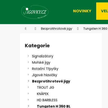
K
Přejít
na
o
NOVINKY
VE
obsah
Zpět
Zpět
š
do
do
í
k
obchodu
obchodu
Domů
Bezprotihrotové jigy
Tungsten H 360 
P
o
Kategorie
Přeskočit
s
kategorie
t
Signalizátory
r
Mořské jigy
a
Rotační Třpytky
n
Jigové hlavičky
n
Bezprotihrotové jigy
í
TROUT JIG
p
KNÁPEK
a
HD BARBLESS
n
Tungsten H 360 BL