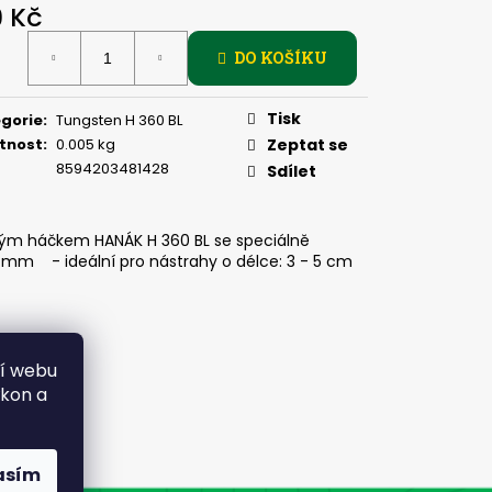
PIČKU - SUCHÝ ZIP 27
9 Kč
ná
DO KOŠÍKU
:
Tisk
gorie
:
Tungsten H 360 BL
tnost
:
0.005 kg
Zeptat se
8594203481428
Sdílet
tým háčkem HANÁK H 360 BL se speciálně
mm - ideální pro nástrahy o délce: 3 - 5 cm
ní webu
ýkon a
asím