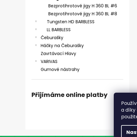
ČIHÁTKO PŘED ŠPIČKU - KULIČKA 30 MM
e
Bezprotihrotové jigy H 360 BL #6
31 Kč
l
Bezprotihrotové jigy H 360 BL #8
Tungsten HD BARBLESS
LL BARBLESS
Čeburašky
Háčky na Čeburašky
Zavrtávací Hlavy
VARIVAS
Gumové nástrahy
Přijímáme online platby
Použív
a díky
použit
Nas