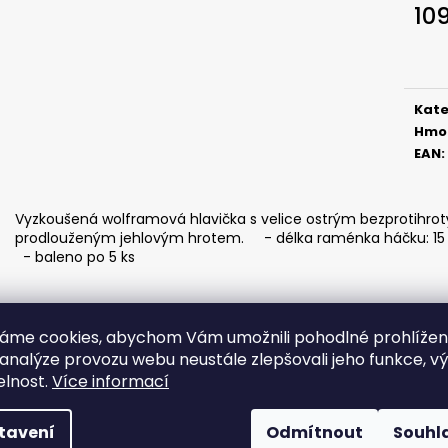
ČIHÁTKO NA ŠŇŮRCE - 38 MM
ČIHÁTKO PŘED Š
10
MM
40 Kč
Měr
22 Kč
cena
Kate
Hmo
EAN
:
Vyzkoušená wolframová hlavička s velice ostrým bezprotihro
prodlouženým jehlovým hrotem. - délka raménka háčku: 15 
- baleno po 5 ks
áme cookies, abychom Vám umožnili pohodlné prohlíže
 analýze provozu webu neustále zlepšovali jeho funkce, v
elnost.
Více informací
tavení
Odmítnout
Souhl