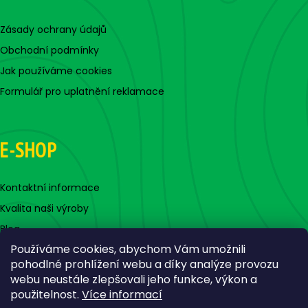
Zásady ochrany údajů
Obchodní podmínky
Jak používáme cookies
Formulář pro uplatnění reklamace
E-SHOP
Kontaktní informace
Kvalita naši výroby
Blog
Používáme cookies, abychom Vám umožnili
pohodlné prohlížení webu a díky analýze provozu
webu neustále zlepšovali jeho funkce, výkon a
použitelnost.
Více informací