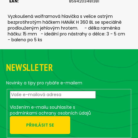
č
EAN
:
8594203481381
u
j
Vyzkoušená wolframová hlavička s velice ostrým
e
bezprotihrotým háčkem HANÁK H 360 BL se speciálně
m
prodlouženým jehlovým hrotem. - délka raménka
e
háčku: 15 mm - ideální pro nástrahy o délce: 3 - 5 cm
- baleno po 5 ks
Z
SICKLE
#6
á
-
NEWSLLETER
p
5
KS,
a
3
t
Novinky a tipy pro rybáře e-mailem
G
í
69
Kč
Vložením e-mailu souhlasíte s
podmínkami ochrany osobních údajů
PŘIHLÁSIT SE