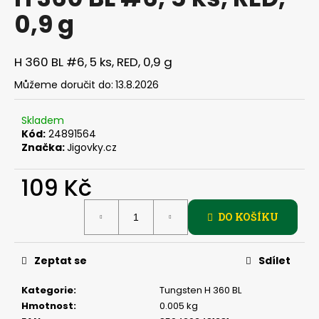
je
a
0,9 g
0,0
z
j
5
í
hvězdiček.
H 360 BL #6, 5 ks, RED, 0,9 g
t
Můžeme doručit do:
13.8.2026
?
Skladem
Kód:
24891564
Značka:
Jigovky.cz
HLEDAT
109 Kč
Měrná
DO KOŠÍKU
cena:
D
o
p
Zeptat se
Sdílet
o
r
Kategorie
:
Tungsten H 360 BL
u
Hmotnost
:
0.005 kg