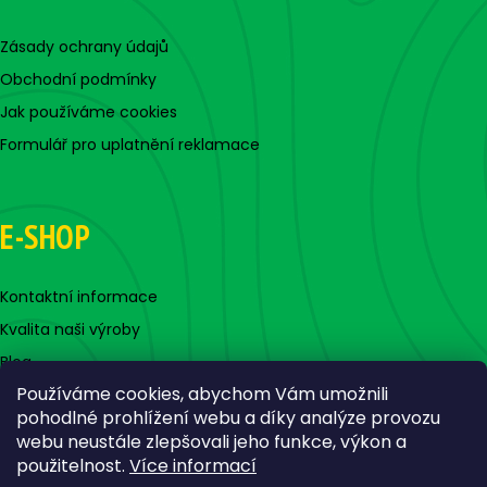
Zásady ochrany údajů
Obchodní podmínky
Jak používáme cookies
Formulář pro uplatnění reklamace
E-SHOP
Kontaktní informace
Kvalita naši výroby
Blog
Používáme cookies, abychom Vám umožnili
pohodlné prohlížení webu a díky analýze provozu
webu neustále zlepšovali jeho funkce, výkon a
použitelnost.
Více informací