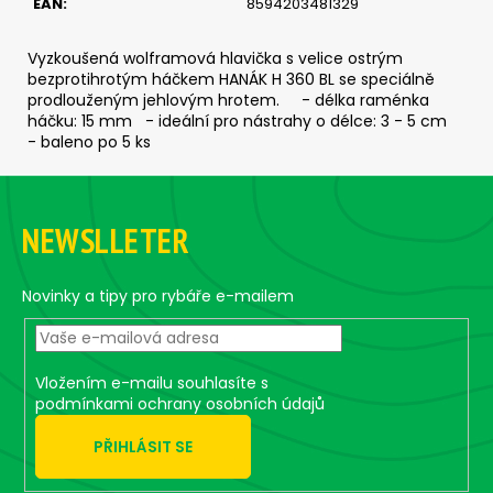
č
EAN
:
8594203481329
u
j
Vyzkoušená wolframová hlavička s velice ostrým
e
bezprotihrotým háčkem HANÁK H 360 BL se speciálně
m
prodlouženým jehlovým hrotem. - délka raménka
e
háčku: 15 mm - ideální pro nástrahy o délce: 3 - 5 cm
- baleno po 5 ks
Z
ČEBURAŠKA
STANDUP
á
-
NEWSLLETER
p
5
KS,
a
4
t
Novinky a tipy pro rybáře e-mailem
G
í
45
Kč
Vložením e-mailu souhlasíte s
podmínkami ochrany osobních údajů
PŘIHLÁSIT SE