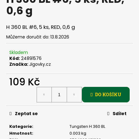
je
a
0,6 g
0,0
z
j
5
í
hvězdiček.
H 360 BL #6, 5 ks, RED, 0,6 g
t
Můžeme doručit do:
13.8.2026
?
Skladem
Kód:
24891576
Značka:
Jigovky.cz
HLEDAT
109 Kč
Měrná
DO KOŠÍKU
cena:
D
o
p
Zeptat se
Sdílet
o
r
Kategorie
:
Tungsten H 360 BL
u
Hmotnost
:
0.003 kg