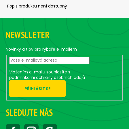
č
Popis produktu není dostupný
u
j
e
Z
m
á
e
NEWSLLETER
p
a
t
CLASSIC
Novinky a tipy pro rybáře e-mailem
1
í
-
BLACK
(BLACK/ORANGE
Vložením e-mailu souhlasíte s
BODY)
podmínkami ochrany osobních údajů
119
Kč
PŘIHLÁSIT SE
SLEDUJTE NÁS