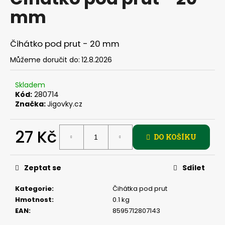
je
a
mm
0,0
z
j
5
í
hvězdiček.
Čihátko pod prut - 20 mm
t
Můžeme doručit do:
12.8.2026
?
Skladem
Kód:
280714
Značka:
Jigovky.cz
HLEDAT
27 Kč
DO KOŠÍKU
Měrná
D
cena:
Zeptat se
Sdílet
o
p
Kategorie
:
Čihátka pod prut
o
Hmotnost
:
0.1 kg
r
EAN
:
8595712807143
u