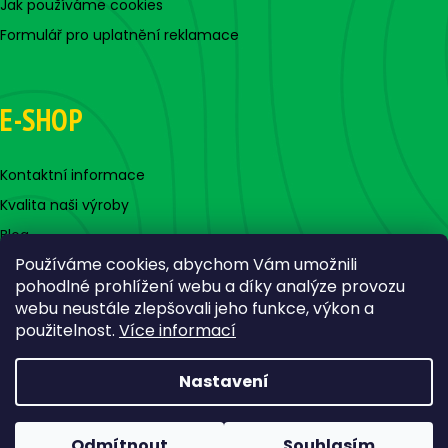
Jak používáme cookies
Formulář pro uplatnění reklamace
E-SHOP
Kontaktní informace
Kvalita naši výroby
Blog
Používáme cookies, abychom Vám umožnili
pohodlné prohlížení webu a díky analýze provozu
webu neustále zlepšovali jeho funkce, výkon a
použitelnost.
Více informací
Nastavení
Vytvořil Shoptet
Copyright 2026
Jigovky.cz
. Všechna práva vyhrazena.
Odmítnout
Souhlasím
Upravit nastavení cookies