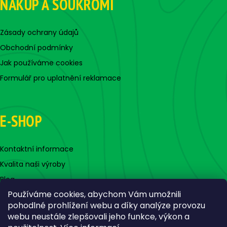
NÁKUP A SOUKROMÍ
Zásady ochrany údajů
Obchodní podmínky
Jak používáme cookies
Formulář pro uplatnění reklamace
E-SHOP
Kontaktní informace
Kvalita naši výroby
Blog
Používáme cookies, abychom Vám umožnili
pohodlné prohlížení webu a díky analýze provozu
webu neustále zlepšovali jeho funkce, výkon a