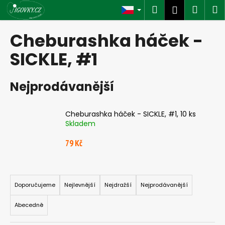
K
Přejít
Hledat
Náku
M
Přihlášen
na
o
obsah
Zpět
Zpět
košík
š
Cheburashka háček -
í
C
SICKLE, #1
k
o
p
Nejprodávanější
o
t
Cheburashka háček - SICKLE, #1, 10 ks
ř
Skladem
e
79 Kč
b
u
j
Ř
e
a
Doporučujeme
Nejlevnější
Nejdražší
Nejprodávanější
t
z
Abecedně
e
e
n