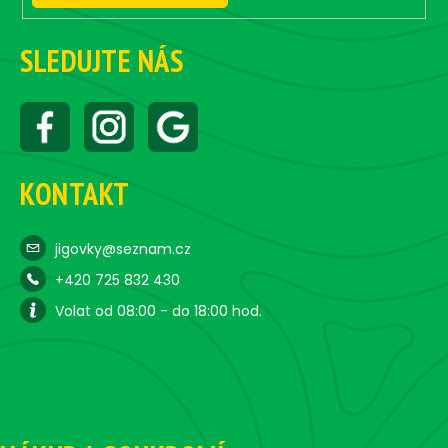
ý
p
i
SLEDUJTE NÁS
s
u
KONTAKT
jigovky@seznam.cz
+420 725 832 430
Volat od 08:00 - do 18:00 hod.