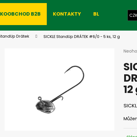
LKOOBCHOD B2B
KONTAKTY
BLOG
CZ
Co potřebujete najít?
 StandUp Drátek
SICKLE StandUp DRÁTEK #6/0 - 5 ks, 12 g
Průmě
Neoh
hodno
HLEDAT
SI
produ
je
DR
0,0
z
Doporučujeme
12
5
hvězdi
SICKL
Můžem