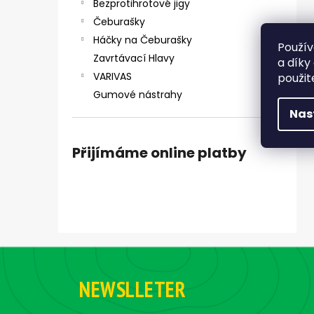
Bezprotihrotové jigy
Čeburašky
Háčky na Čeburašky
Použív
Zavrtávací Hlavy
a díky
VARIVAS
použit
Gumové nástrahy
Nas
Přijímáme online platby
Z
á
NEWSLLETER
p
a