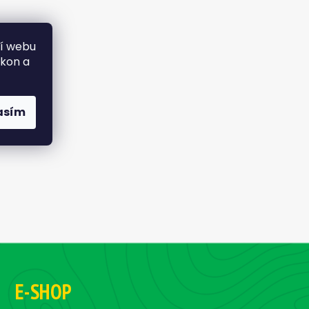
ní webu
ýkon a
asím
E-SHOP