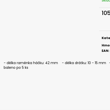
Skl
SICKLE #6 - 5 KS, 3 G
SICKLE #6 - 5 KS
69 Kč
69 Kč
10
Měr
cena
Kate
Hmo
EAN
:
- délka raménka háčku: 42 mm - délka drátku: 10 - 15 mm - i
baleno po 5 ks