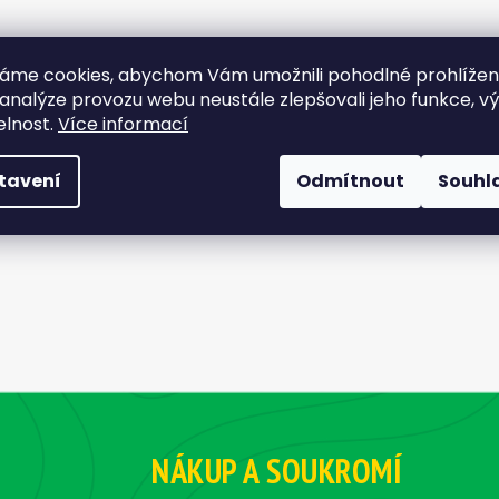
áme cookies, abychom Vám umožnili pohodlné prohlíže
 analýze provozu webu neustále zlepšovali jeho funkce, v
elnost.
Více informací
tavení
Odmítnout
Souhl
NÁKUP A SOUKROMÍ