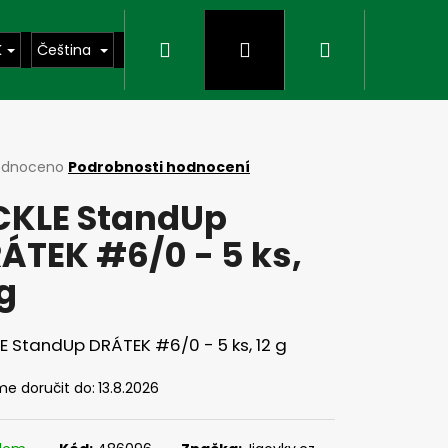
Hledat
Přihlášení
Nákupní
K
Čeština
košík
rné
odnoceno
Podrobnosti hodnocení
cení
CKLE StandUp
ktu
ÁTEK #6/0 - 5 ks,
 g
ček.
E StandUp DRÁTEK #6/0 - 5 ks, 12 g
Následující
e doručit do:
13.8.2026