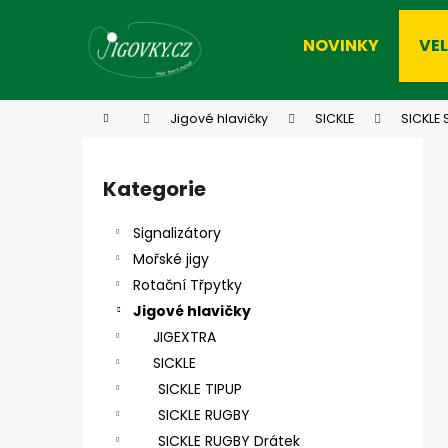
K
Přejít
na
o
NOVINKY
VE
obsah
Zpět
Zpět
š
do
do
í
k
obchodu
obchodu
Domů
Jigové hlavičky
SICKLE
SICKLE
P
o
Kategorie
Přeskočit
s
kategorie
t
Signalizátory
r
Mořské jigy
a
Rotační Třpytky
n
Jigové hlavičky
n
JIGEXTRA
í
SICKLE
p
SICKLE TIPUP
a
SICKLE RUGBY
n
SICKLE RUGBY Drátek