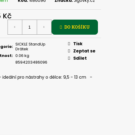
adem
Kód:
486096
Značka:
Jigovky.cz
, 2 G
5 Kč
ná
DO KOŠÍKU
:
Tisk
SICKLE StandUp
gorie
:
Drátek
Zeptat se
tnost
:
0.06 kg
Sdílet
8594203486096
deální pro nástrahy o délce: 9,5 - 13 cm -