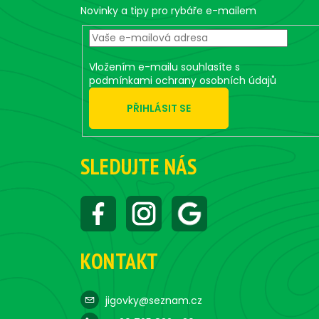
t
Novinky a tipy pro rybáře e-mailem
í
Vložením e-mailu souhlasíte s
podmínkami ochrany osobních údajů
PŘIHLÁSIT SE
SLEDUJTE NÁS
KONTAKT
jigovky@seznam.cz