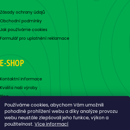
Zásady ochrany údajů
Obchodní podmínky
Jak používáme cookies
Formulář pro uplatnění reklamace
E-SHOP
Kontaktní informace
Kvalita naši výroby
Blog
Používáme cookies, abychom Vám umožnili
pohodlné prohlížení webu a díky analýze provozu
webu neustále zlepšovali jeho funkce, výkon a
použitelnost.
Více informací