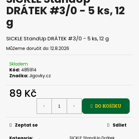
je
a
DRÁTEK #3/0 - 5 ks, 12
0,0
z
j
g
5
í
hvězdiček.
t
SICKLE StandUp DRÁTEK #3/0 - 5 ks, 12 g
?
Můžeme doručit do:
12.8.2026
Skladem
Kód:
485914
HLEDAT
Značka:
Jigovky.cz
89 Kč
D
Měrná
o
DO KOŠÍKU
cena:
p
o
Zeptat se
Sdílet
r
u
Kategorie
:
SICKLE StandUp Drátek