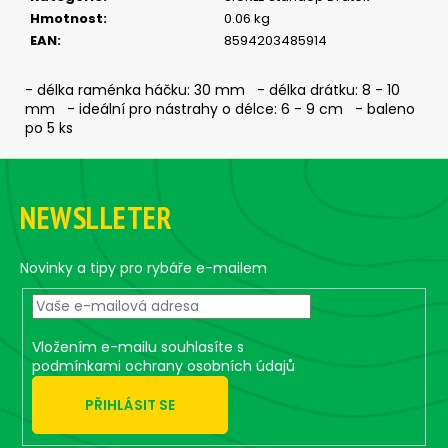
č
Hmotnost
:
0.06 kg
u
EAN
:
8594203485914
j
e
m
- délka raménka háčku: 30 mm - délka drátku: 8 - 10
mm - ideální pro nástrahy o délce: 6 - 9 cm - baleno
e
po 5 ks
Z
ČIHÁTKO
PŘED
á
ŠPIČKU
NEWSLLETER
p
-
KULIČKA
a
30
t
Novinky a tipy pro rybáře e-mailem
MM
í
31
Kč
Vložením e-mailu souhlasíte s
podmínkami ochrany osobních údajů
PŘIHLÁSIT SE