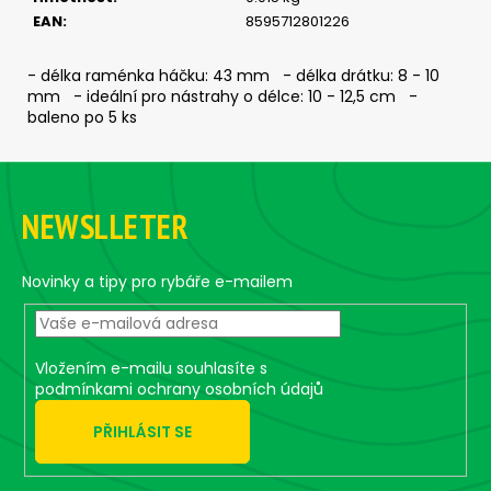
č
EAN
:
8595712801226
u
j
e
- délka raménka háčku: 43 mm - délka drátku: 8 - 10
m
mm - ideální pro nástrahy o délce: 10 - 12,5 cm -
baleno po 5 ks
e
Z
ČEBURAŠKA
á
STANDUP
NEWSLLETER
p
-
5
a
KS,
4
t
Novinky a tipy pro rybáře e-mailem
G
í
45
Kč
Vložením e-mailu souhlasíte s
podmínkami ochrany osobních údajů
PŘIHLÁSIT SE