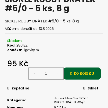
je
a
#5/0 - 5 ks, 8 g
0,0
z
j
5
í
hvězdiček.
SICKLE RUGBY DRÁTEK #5/0 - 5 ks, 8 g
t
Můžeme doručit do:
13.8.2026
?
Skladem
Kód:
280122
Značka:
Jigovky.cz
HLEDAT
95 Kč
Měrná
DO KOŠÍKU
cena:
D
o
p
Zeptat se
Sdílet
o
r
Jigové hlavičky SICKLE
Kategorie
:
RUGBY DRÁTEK #5/0
u
Hmotnost
:
0.015 kg