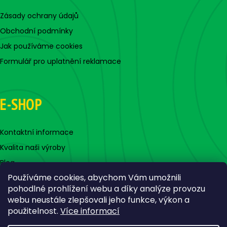
Zásady ochrany údajů
Obchodní podmínky
Jak používáme cookies
Formulář pro uplatnění reklamace
E-SHOP
Kontaktní informace
Kvalita naši výroby
Blog
Používáme cookies, abychom Vám umožnili
pohodlné prohlížení webu a díky analýze provozu
webu neustále zlepšovali jeho funkce, výkon a
použitelnost.
Více informací