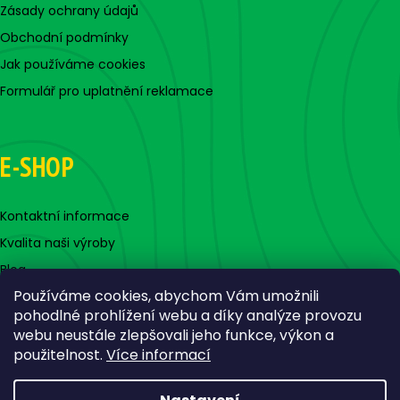
Zásady ochrany údajů
Obchodní podmínky
Jak používáme cookies
Formulář pro uplatnění reklamace
E-SHOP
Kontaktní informace
Kvalita naši výroby
Blog
Používáme cookies, abychom Vám umožnili
pohodlné prohlížení webu a díky analýze provozu
webu neustále zlepšovali jeho funkce, výkon a
použitelnost.
Více informací