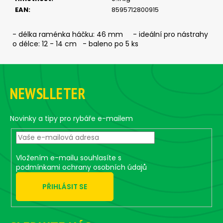
č
EAN
:
8595712800915
u
j
e
- délka raménka háčku: 46 mm - ideální pro nástrahy
m
o délce: 12 - 14 cm - baleno po 5 ks
e
Z
á
JIG
NEWSLLETER
p
-
JIGEXTRA
a
STANDUP
t
DRÁTEK
Novinky a tipy pro rybáře e-mailem
#4/0
í
-
5
KS,
Vložením e-mailu souhlasíte s
15
podmínkami ochrany osobních údajů
G
135
PŘIHLÁSIT SE
Kč