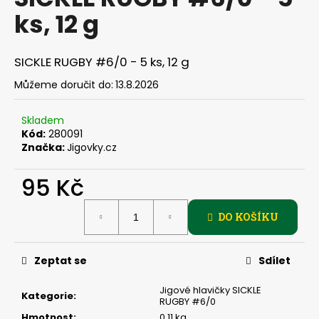
je
a
ks, 12 g
0,0
z
j
5
í
hvězdiček.
SICKLE RUGBY #6/0 - 5 ks, 12 g
t
Můžeme doručit do:
13.8.2026
?
Skladem
Kód:
280091
Značka:
Jigovky.cz
HLEDAT
95 Kč
Měrná
DO KOŠÍKU
cena:
D
o
p
Zeptat se
Sdílet
o
r
Jigové hlavičky SICKLE
Kategorie
:
RUGBY #6/0
u
Hmotnost
:
0.11 kg