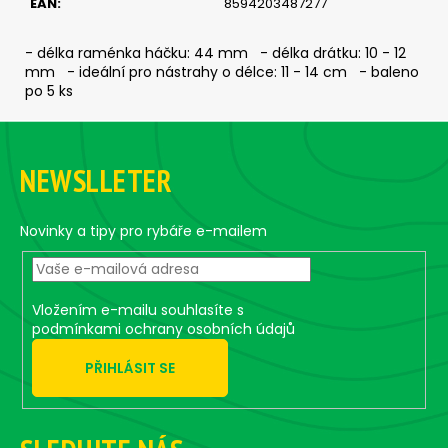
č
EAN
:
8594203487277
u
j
- délka raménka háčku: 44 mm - délka drátku: 10 - 12
e
mm - ideální pro nástrahy o délce: 11 - 14 cm - baleno
m
po 5 ks
e
Z
á
JIG
NEWSLLETER
p
-
a
JIGEXTRA
STANDUP
t
Novinky a tipy pro rybáře e-mailem
DRÁTEK
#4/0
í
-
5
KS,
Vložením e-mailu souhlasíte s
15
podmínkami ochrany osobních údajů
G
135
PŘIHLÁSIT SE
Kč