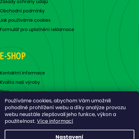
Zásady ochrany údajů
Obchodní podmínky
Jak používáme cookies
Formulář pro uplatnění reklamace
E-SHOP
Kontaktní informace
Kvalita naši výroby
Blog
Používáme cookies, abychom Vám umožnili
pohodlné prohlížení webu a díky analýze provozu
webu neustále zlepšovali jeho funkce, výkon a
použitelnost.
Více informací
Nastavení