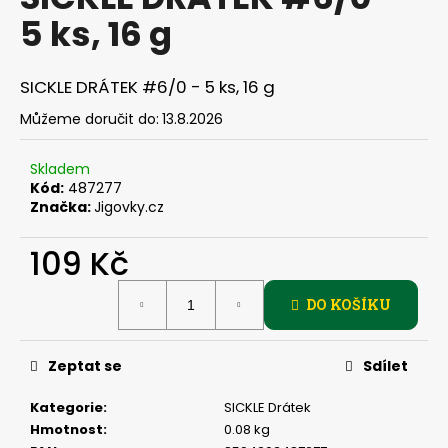
je
a
5 ks, 16 g
0,0
z
j
5
í
hvězdiček.
SICKLE DRÁTEK #6/0 - 5 ks, 16 g
t
Můžeme doručit do:
13.8.2026
?
Skladem
Kód:
487277
Značka:
Jigovky.cz
HLEDAT
109 Kč
Měrná
DO KOŠÍKU
cena:
D
o
p
Zeptat se
Sdílet
o
r
Kategorie
:
SICKLE Drátek
u
Hmotnost
:
0.08 kg