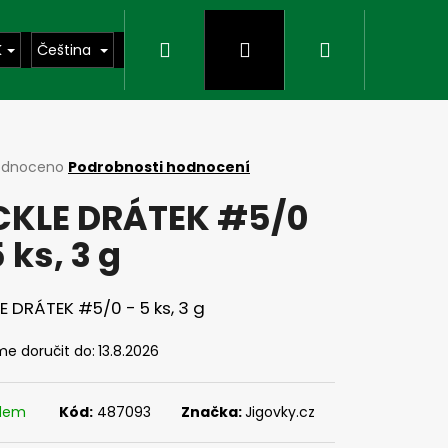
Hledat
Přihlášení
Nákupní
K
Čeština
košík
rné
odnoceno
Podrobnosti hodnocení
cení
CKLE DRÁTEK #5/0
ktu
5 ks, 3 g
ček.
E DRÁTEK #5/0 - 5 ks, 3 g
e doručit do:
13.8.2026
Následující
adem
Kód:
487093
Značka:
Jigovky.cz