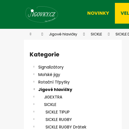
K
Přejít
na
o
NOVINKY
VE
obsah
Zpět
Zpět
š
do
do
í
k
obchodu
obchodu
Domů
Jigové hlavičky
SICKLE
SICKLE 
P
o
Kategorie
Přeskočit
s
kategorie
t
Signalizátory
r
Mořské jigy
a
Rotační Třpytky
n
Jigové hlavičky
n
JIGEXTRA
í
SICKLE
p
SICKLE TIPUP
a
SICKLE RUGBY
n
SICKLE RUGBY Drátek