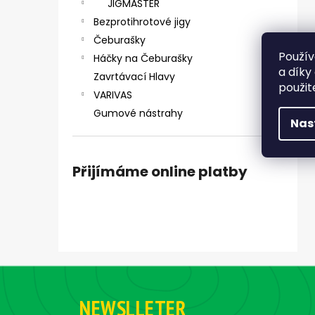
JIGMASTER
Bezprotihrotové jigy
Čeburašky
Použív
Háčky na Čeburašky
a díky
Zavrtávací Hlavy
použit
VARIVAS
Gumové nástrahy
Nas
Přijímáme online platby
Z
á
NEWSLLETER
p