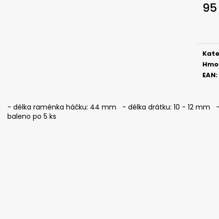
SICKLE #6 - 5 KS, 3 G
SICKLE #6 - 5 KS
95
69 Kč
69 Kč
Měr
cena
Kate
Hmo
EAN
:
- délka raménka háčku: 44 mm - délka drátku: 10 - 12 mm - i
baleno po 5 ks