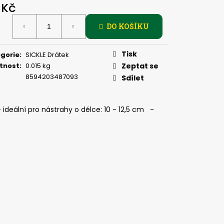
, 2 G
 Kč
ná
DO KOŠÍKU
:
Tisk
gorie
:
SICKLE Drátek
tnost
:
0.015 kg
Zeptat se
8594203487093
Sdílet
deální pro nástrahy o délce: 10 - 12,5 cm -