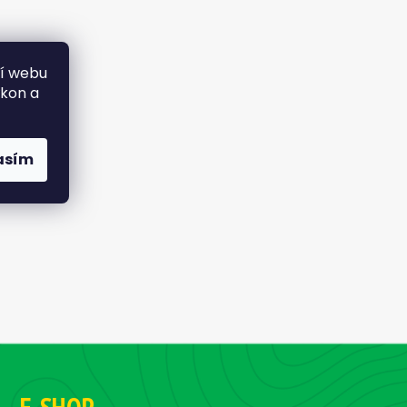
ní webu
ýkon a
asím