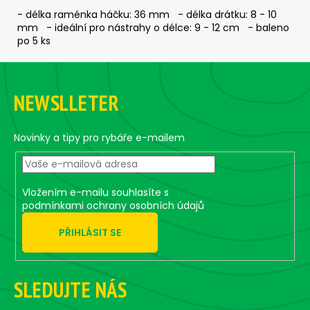
č
- délka raménka háčku: 36 mm - délka drátku: 8 - 10
u
mm - ideální pro nástrahy o délce: 9 - 12 cm - baleno
j
po 5 ks
e
m
Z
e
á
NEWSLLETER
p
ČEBURAŠKA
a
STANDUP
t
Novinky a tipy pro rybáře e-mailem
-
5
í
KS,
4
G
Vložením e-mailu souhlasíte s
podmínkami ochrany osobních údajů
45
Kč
PŘIHLÁSIT SE
SLEDUJTE NÁS