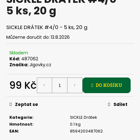
je
a
5 ks, 20 g
0,0
z
j
5
í
hvězdiček.
SICKLE DRÁTEK #4/0 - 5 ks, 20 g
t
Můžeme doručit do:
13.8.2026
?
Skladem
Kód:
487062
Značka:
Jigovky.cz
HLEDAT
99 Kč
DO KOŠÍKU
Měrná
D
cena:
Zeptat se
Sdílet
o
p
Kategorie
:
SICKLE Drátek
o
Hmotnost
:
0.1 kg
r
EAN
:
8594203487062
u