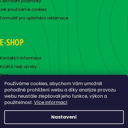
Obchodní podmínky
Jak používáme cookies
Formulář pro uplatnění reklamace
E-SHOP
Kontaktní informace
Kvalita naši výroby
Blog
Používáme cookies, abychom Vám umožnili
pohodlné prohlížení webu a díky analýze provozu
webu neustále zlepšovali jeho funkce, výkon a
použitelnost.
Více informací
Nastavení
Vytvořil Shoptet