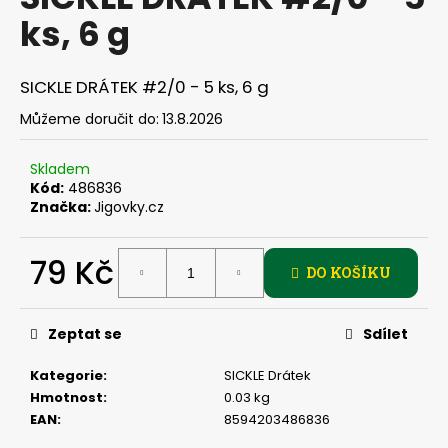
je
a
ks, 6 g
0,0
z
j
5
í
hvězdiček.
SICKLE DRÁTEK #2/0 - 5 ks, 6 g
t
Můžeme doručit do:
13.8.2026
?
Skladem
Kód:
486836
Značka:
Jigovky.cz
HLEDAT
79 Kč
DO KOŠÍKU
Měrná
D
cena:
Zeptat se
Sdílet
o
p
Kategorie
:
SICKLE Drátek
o
Hmotnost
:
0.03 kg
r
EAN
:
8594203486836
u