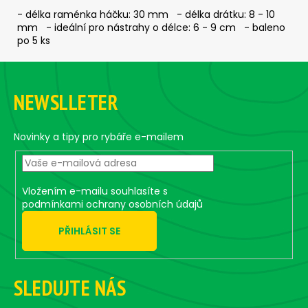
č
- délka raménka háčku: 30 mm - délka drátku: 8 - 10
u
mm - ideální pro nástrahy o délce: 6 - 9 cm - baleno
j
po 5 ks
e
m
Z
e
á
NEWSLLETER
p
ČEBURAŠKA
a
STANDUP
t
Novinky a tipy pro rybáře e-mailem
-
5
í
KS,
20
G
Vložením e-mailu souhlasíte s
podmínkami ochrany osobních údajů
75
Kč
PŘIHLÁSIT SE
SLEDUJTE NÁS