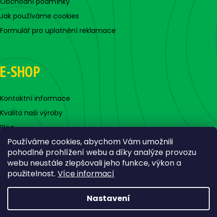
Obchodní podmínky
Jak používáme cookies
Formulář pro uplatnění reklamace
E-SHOP
Kontaktní informace
Kvalita naši výroby
Blog
Používáme cookies, abychom Vám umožnili
pohodlné prohlížení webu a díky analýze provozu
webu neustále zlepšovali jeho funkce, výkon a
použitelnost.
Více informací
Nastavení
Vytvořil Shoptet