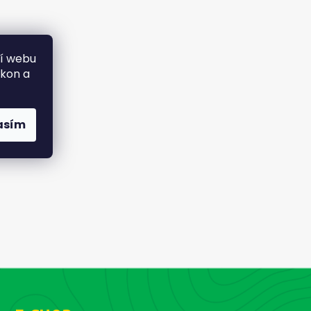
ní webu
ýkon a
asím