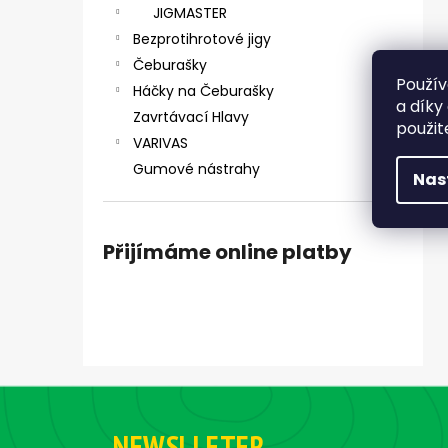
JIGMASTER
Bezprotihrotové jigy
Čeburašky
Použív
Háčky na Čeburašky
a díky
Zavrtávací Hlavy
použit
VARIVAS
Gumové nástrahy
Nas
Přijímáme online platby
Z
á
NEWSLLETER