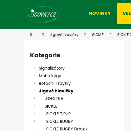
K
Přejít
na
o
NOVINKY
VE
obsah
Zpět
Zpět
š
do
do
í
k
obchodu
obchodu
Domů
Jigové hlavičky
SICKLE
SICKLE 
P
o
Kategorie
Přeskočit
s
kategorie
t
Signalizátory
r
Mořské jigy
a
Rotační Třpytky
n
Jigové hlavičky
n
JIGEXTRA
í
SICKLE
p
SICKLE TIPUP
a
SICKLE RUGBY
n
SICKLE RUGBY Drátek