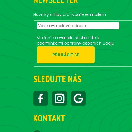
p
a
t
Novinky a tipy pro rybáře e-mailem
í
Vložením e-mailu souhlasíte s
podmínkami ochrany osobních údajů
PŘIHLÁSIT SE
SLEDUJTE NÁS
KONTAKT