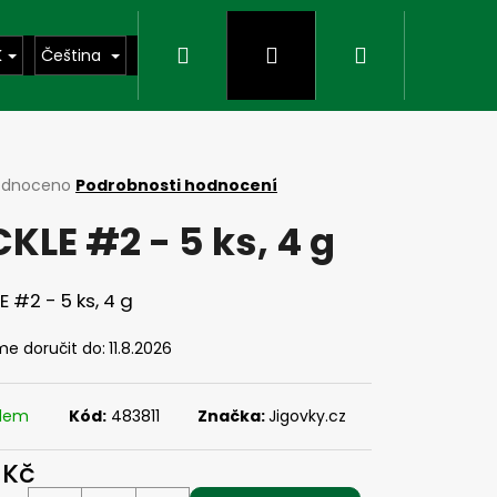
Hledat
Přihlášení
Nákupní
K
Čeština
košík
rné
odnoceno
Podrobnosti hodnocení
cení
CKLE #2 - 5 ks, 4 g
ktu
E #2 - 5 ks, 4 g
ček.
e doručit do:
11.8.2026
adem
Kód:
483811
Značka:
Jigovky.cz
Následující
 Kč
ná