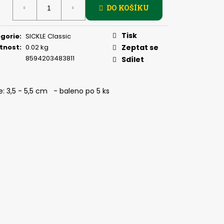
PIČKU - SUCHÝ ZIP 27
DO KOŠÍKU
:
Tisk
gorie
:
SICKLE Classic
tnost
:
0.02 kg
Zeptat se
8594203483811
Sdílet
: 3,5 - 5,5 cm - baleno po 5 ks