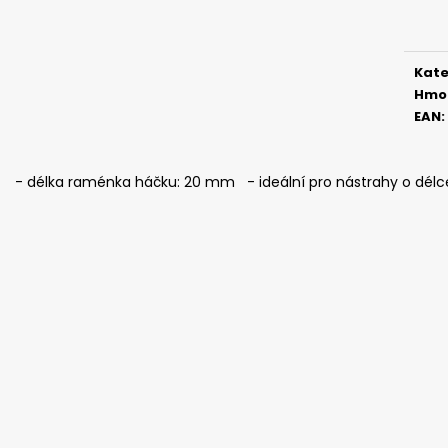
ČIHÁTKO NA ŠŇŮRCE - 38 MM
ČIHÁTKO PŘED Š
cena
MM
40 Kč
22 Kč
Kate
Hmo
EAN
:
- délka raménka háčku: 20 mm - ideální pro nástrahy o délce