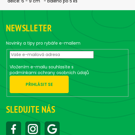
č
délce: 6 - 9 cm - baleno po 5 ks
u
Z
j
á
e
NEWSLLETER
m
p
e
a
t
Novinky a tipy pro rybáře e-mailem
í
ČEBURAŠKA
STANDUP
-
5
Vložením e-mailu souhlasíte s
KS,
podmínkami ochrany osobních údajů
2,5
G
PŘIHLÁSIT SE
45
Kč
SLEDUJTE NÁS