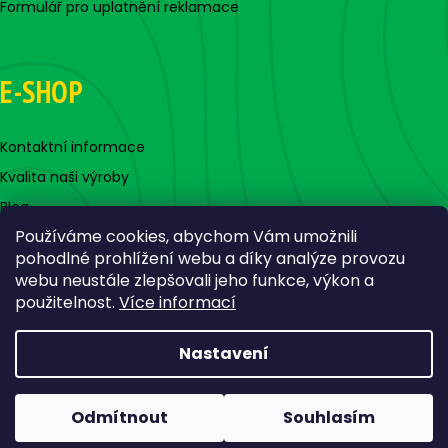
Formulář pro uplatnění reklamace
E-SHOP
Kontaktní informace
Kvalita naši výroby
Blog
Používáme cookies, abychom Vám umožnili
pohodlné prohlížení webu a díky analýze provozu
webu neustále zlepšovali jeho funkce, výkon a
použitelnost.
Více informací
Nastavení
Vytvořil Shoptet
Copyright 2026
Jigovky.cz
. Všechna práva vyhrazena.
Odmítnout
Souhlasím
Upravit nastavení cookies