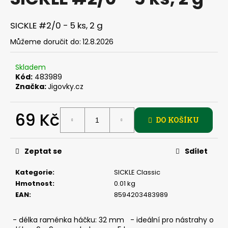
je
a
0,0
z
j
SICKLE #2/0 - 5 ks, 2 g
5
í
hvězdiček.
Můžeme doručit do:
12.8.2026
t
?
Skladem
Kód:
483989
Značka:
Jigovky.cz
69 Kč
HLEDAT
DO KOŠÍKU
Měrná
cena:
Zeptat se
Sdílet
D
o
Kategorie
:
SICKLE Classic
p
Hmotnost
:
0.01 kg
o
EAN
:
8594203483989
r
u
- délka raménka háčku: 32 mm - ideální pro nástrahy o