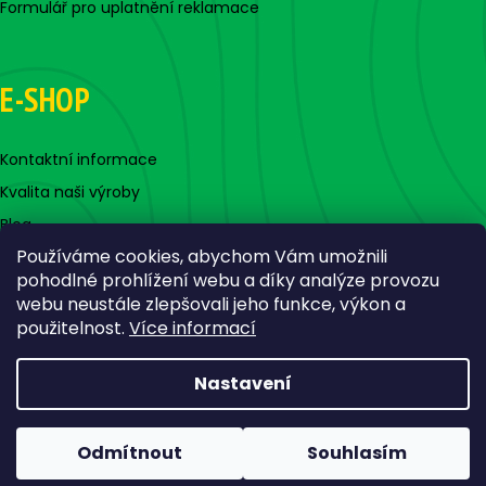
Formulář pro uplatnění reklamace
E-SHOP
Kontaktní informace
Kvalita naši výroby
Blog
Používáme cookies, abychom Vám umožnili
pohodlné prohlížení webu a díky analýze provozu
webu neustále zlepšovali jeho funkce, výkon a
použitelnost.
Více informací
Nastavení
Vytvořil Shoptet
Copyright 2026
Jigovky.cz
. Všechna práva vyhrazena.
Odmítnout
Souhlasím
Upravit nastavení cookies