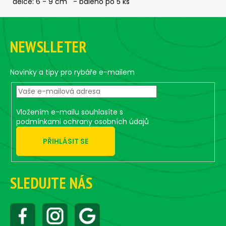
č
délce: 6 - 9 cm - baleno po 5 ks
u
Z
j
á
e
NEWSLLETER
m
p
e
a
t
Novinky a tipy pro rybáře e-mailem
í
ČIHÁTKO
POD
PRUT
-
Vložením e-mailu souhlasíte s
30
podmínkami ochrany osobních údajů
MM
PŘIHLÁSIT SE
31
Kč
SLEDUJTE NÁS