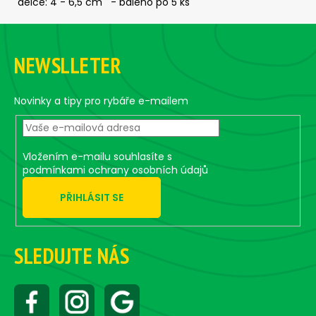
č
délce: 4 - 6,5 cm - baleno po 5 ks
u
Z
j
á
e
NEWSLLETER
m
p
e
a
t
Novinky a tipy pro rybáře e-mailem
í
JIG
-
JIGEXTRA
STANDUP
Vložením e-mailu souhlasíte s
DRÁTEK
podmínkami ochrany osobních údajů
#5/0
-
PŘIHLÁSIT SE
5
KS,
5
G
SLEDUJTE NÁS
135
Kč