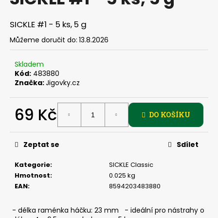
je
a
0,0
z
j
SICKLE #1 - 5 ks, 5 g
5
í
hvězdiček.
Můžeme doručit do:
13.8.2026
t
?
Skladem
Kód:
483880
Značka:
Jigovky.cz
69 Kč
HLEDAT
DO KOŠÍKU
Měrná
cena:
Zeptat se
Sdílet
D
o
Kategorie
:
SICKLE Classic
p
Hmotnost
:
0.025 kg
o
EAN
:
8594203483880
r
u
- délka raménka háčku: 23 mm - ideální pro nástrahy o