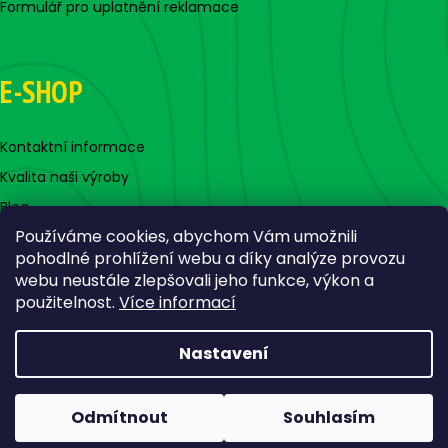
Formulář pro uplatnění reklamace
E-SHOP
Kontaktní informace
Kvalita naši výroby
Blog
Používáme cookies, abychom Vám umožnili
pohodlné prohlížení webu a díky analýze provozu
webu neustále zlepšovali jeho funkce, výkon a
použitelnost.
Více informací
Nastavení
Vytvořil Shoptet
Copyright 2026
Jigovky.cz
. Všechna práva vyhrazena.
Odmítnout
Souhlasím
Upravit nastavení cookies