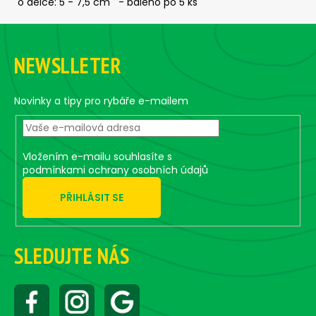
č
o délce: 5 - 7,5 cm - baleno po 5 ks
u
Z
j
á
e
NEWSLLETER
m
p
e
a
t
Novinky a tipy pro rybáře e-mailem
í
ČEBURAŠKA
STANDUP
-
5
Vložením e-mailu souhlasíte s
KS,
podmínkami ochrany osobních údajů
10
G
PŘIHLÁSIT SE
59
Kč
SLEDUJTE NÁS