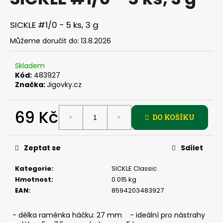
je
a
0,0
z
j
SICKLE #1/0 - 5 ks, 3 g
5
í
hvězdiček.
Můžeme doručit do:
13.8.2026
t
?
Skladem
Kód:
483927
Značka:
Jigovky.cz
69 Kč
HLEDAT
DO KOŠÍKU
Měrná
cena:
Zeptat se
Sdílet
D
o
Kategorie
:
SICKLE Classic
p
Hmotnost
:
0.015 kg
o
EAN
:
8594203483927
r
u
- délka raménka háčku: 27 mm - ideální pro nástrahy