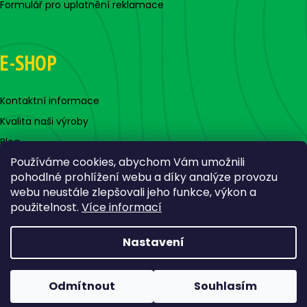
Formulář pro uplatnění reklamace
E-SHOP
Kontaktní informace
Kvalita naši výroby
Blog
Používáme cookies, abychom Vám umožnili
pohodlné prohlížení webu a díky analýze provozu
webu neustále zlepšovali jeho funkce, výkon a
použitelnost.
Více informací
Nastavení
Vytvořil Shoptet
Copyright 2026
Jigovky.cz
. Všechna práva vyhrazena.
Odmítnout
Souhlasím
Upravit nastavení cookies