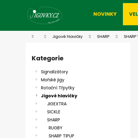
K
Přejít
na
o
NOVINKY
VE
obsah
Zpět
Zpět
š
do
do
í
k
obchodu
obchodu
Domů
Jigové hlavičky
SHARP
SHARP 
P
o
Kategorie
Přeskočit
s
kategorie
t
Signalizátory
r
Mořské jigy
a
Rotační Třpytky
n
Jigové hlavičky
n
JIGEXTRA
í
SICKLE
p
SHARP
a
RUGBY
n
SHARP TIPUP