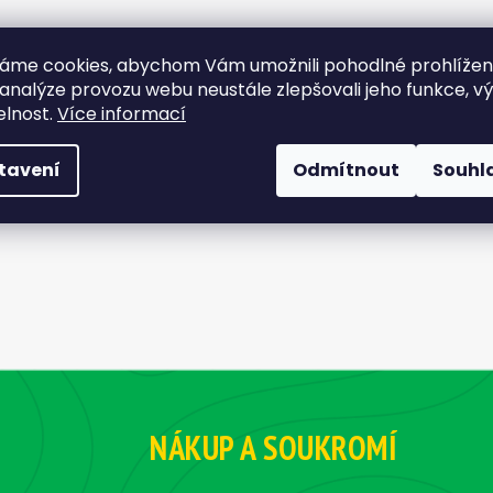
áme cookies, abychom Vám umožnili pohodlné prohlíže
 analýze provozu webu neustále zlepšovali jeho funkce, v
elnost.
Více informací
tavení
Odmítnout
Souhl
NÁKUP A SOUKROMÍ