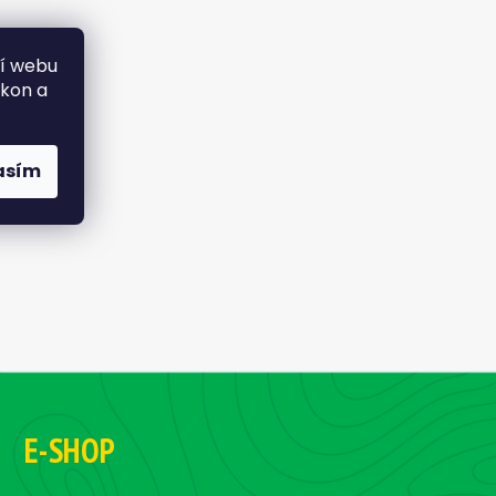
ní webu
ýkon a
asím
E-SHOP