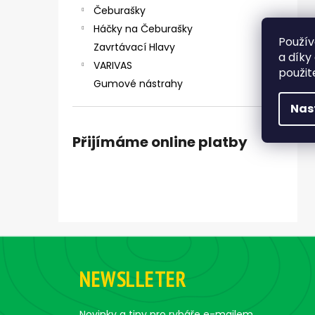
Čeburašky
Háčky na Čeburašky
Použív
Zavrtávací Hlavy
a díky
VARIVAS
použit
Gumové nástrahy
Nas
Přijímáme online platby
Z
á
NEWSLLETER
p
a
Novinky a tipy pro rybáře e-mailem