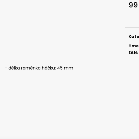
ČEBURAŠKA STANDUP - 5 KS, 5,5 G
ČEBURAŠKA STAN
99
49 Kč
45 Kč
Měr
cena
Kate
Hmo
EAN
:
- délka raménka háčku: 45 mm