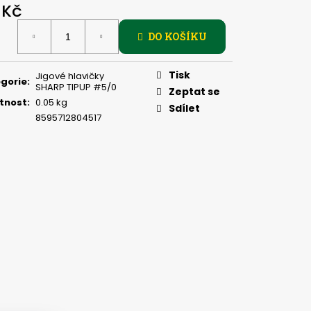
DUP - 5 KS, 4 G
 Kč
ná
DO KOŠÍKU
:
Tisk
Jigové hlavičky
gorie
:
SHARP TIPUP #5/0
Zeptat se
tnost
:
0.05 kg
Sdílet
8595712804517