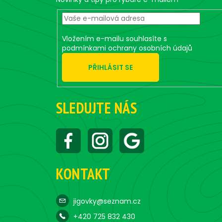
t
í
Vložením e-mailu souhlasíte s
podmínkami ochrany osobních údajů
PŘIHLÁSIT SE
SLEDUJTE NÁS
KONTAKT
jigovky@seznam.cz
+420 725 832 430