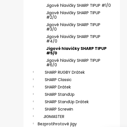
ČEBURAŠKA STANDUP - 5 KS, 7 G
e
Jigové hlavičky SHARP TIPUP #1/0
55 Kč
l
Jigové hlavičky SHARP TIPUP
#2/0
Jigové hlavičky SHARP TIPUP
#3/0
Jigové hlavičky SHARP TIPUP
#4/0
Jigové hlavičky SHARP TIPUP
#5/0
Jigové hlavičky SHARP TIPUP
#6/0
SHARP RUGBY Drátek
SHARP Classic
SHARP Drátek
SHARP StandUp
SHARP StandUp Drátek
SHARP ScrewIn
JIGMASTER
Bezprotihrotové jigy