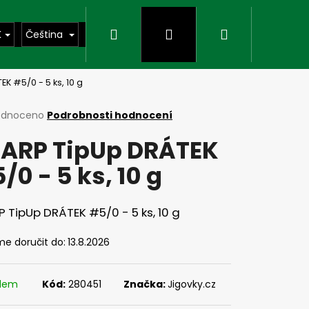
Hledat
Přihlášení
Nákupní
K
Čeština
K #5/0 - 5 ks, 10 g
košík
rné
odnoceno
Podrobnosti hodnocení
cení
ARP TipUp DRÁTEK
ktu
/0 - 5 ks, 10 g
ček.
 TipUp DRÁTEK #5/0 - 5 ks, 10 g
e doručit do:
13.8.2026
Následující
adem
Kód:
280451
Značka:
Jigovky.cz