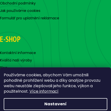
Obchodní podmínky
Jak používáme cookies
Formulář pro uplatnění reklamace
E-SHOP
Kontaktní informace
Kvalita naši výroby
Blog
Používáme cookies, abychom Vám umožnili
pohodlné prohlížení webu a díky analýze provozu
webu neustále zlepšovali jeho funkce, výkon a
použitelnost.
Více informací
Nastavení
Vytvořil Shoptet