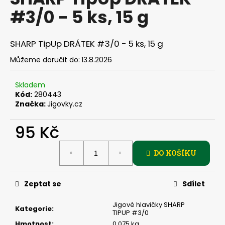
je
a
#3/0 - 5 ks, 15 g
0,0
z
j
5
í
hvězdiček.
SHARP TipUp DRÁTEK #3/0 - 5 ks, 15 g
t
Můžeme doručit do:
13.8.2026
?
Skladem
Kód:
280443
Značka:
Jigovky.cz
HLEDAT
95 Kč
Měrná
DO KOŠÍKU
cena:
D
o
p
Zeptat se
Sdílet
o
r
Jigové hlavičky SHARP
Kategorie
:
TIPUP #3/0
u
Hmotnost
:
0.075 kg