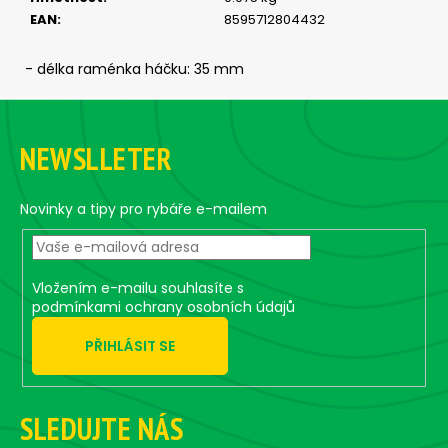
č
EAN
:
8595712804432
u
j
e
- délka raménka háčku: 35 mm
m
Z
e
á
NEWSLLETER
p
ČEBURAŠKA
a
STANDUP
-
t
Novinky a tipy pro rybáře e-mailem
5
í
KS,
5,5
G
Vložením e-mailu souhlasíte s
49
podmínkami ochrany osobních údajů
Kč
PŘIHLÁSIT SE
SLEDUJTE NÁS