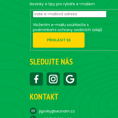
t
Novinky a tipy pro rybáře e-mailem
í
Vložením e-mailu souhlasíte s
podmínkami ochrany osobních údajů
PŘIHLÁSIT SE
SLEDUJTE NÁS
KONTAKT
jigovky@seznam.cz