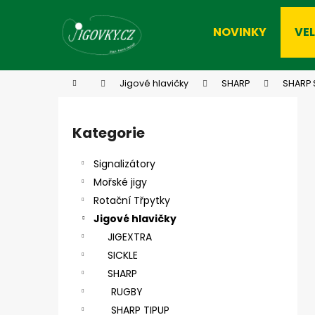
K
Přejít
na
o
NOVINKY
VE
obsah
Zpět
Zpět
š
do
do
í
k
obchodu
obchodu
Domů
Jigové hlavičky
SHARP
SHARP 
P
o
Kategorie
Přeskočit
s
kategorie
t
Signalizátory
r
Mořské jigy
a
Rotační Třpytky
n
Jigové hlavičky
n
JIGEXTRA
í
SICKLE
p
SHARP
a
RUGBY
n
SHARP TIPUP