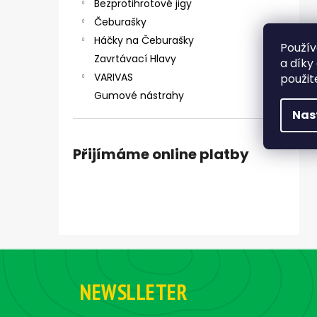
Bezprotihrotové jigy
Čeburašky
Háčky na Čeburašky
Použív
Zavrtávací Hlavy
a díky
VARIVAS
použit
Gumové nástrahy
Nas
Přijímáme online platby
Z
á
NEWSLLETER
p
a