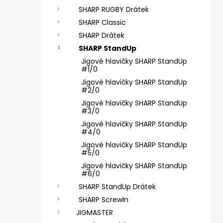
ČIHÁTKO POD PRUT - 30 MM
e
SHARP RUGBY Drátek
31 Kč
l
SHARP Classic
SHARP Drátek
SHARP StandUp
Jigové hlavičky SHARP StandUp
#1/0
Jigové hlavičky SHARP StandUp
#2/0
Jigové hlavičky SHARP StandUp
#3/0
Jigové hlavičky SHARP StandUp
#4/0
Jigové hlavičky SHARP StandUp
#5/0
Jigové hlavičky SHARP StandUp
#6/0
SHARP StandUp Drátek
SHARP ScrewIn
JIGMASTER