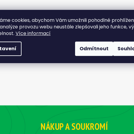
áme cookies, abychom Vám umožnili pohodlné prohlíže
 analýze provozu webu neustále zlepšovali jeho funkce, v
elnost.
Více informací
tavení
Odmítnout
Souhl
NÁKUP A SOUKROMÍ