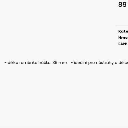
ČIHÁTKO POD PRUT - 20 MM
ČIHÁTKO PŘED Š
89
27 Kč
31 Kč
Měr
cena
Kate
Hmo
EAN
:
- délka raménka háčku: 39 mm - ideální pro nástrahy o délce