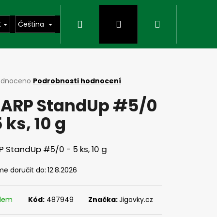
Hledat
Přihlášení
Nákupní
K
Čeština
košík
rné
odnoceno
Podrobnosti hodnocení
cení
ARP StandUp #5/0
ktu
5 ks, 10 g
ček.
 StandUp #5/0 - 5 ks, 10 g
e doručit do:
12.8.2026
Následující
adem
Kód:
487949
Značka:
Jigovky.cz