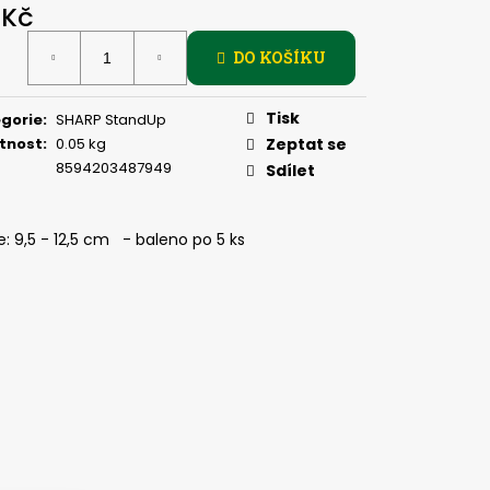
PIČKU - KULIČKA 30 MM
 Kč
ná
DO KOŠÍKU
:
Tisk
gorie
:
SHARP StandUp
tnost
:
0.05 kg
Zeptat se
8594203487949
Sdílet
: 9,5 - 12,5 cm - baleno po 5 ks