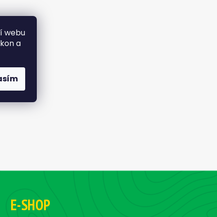
ní webu
ýkon a
asím
E-SHOP