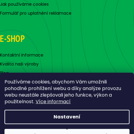
Jak používáme cookies
Formulář pro uplatnění reklamace
E-SHOP
Kontaktní informace
Kvalita naši výroby
Blog
Používáme cookies, abychom Vám umožnili
pohodlné prohlížení webu a díky analýze provozu
webu neustále zlepšovali jeho funkce, výkon a
použitelnost.
Více informací
Nastavení
Vytvořil Shoptet
Copyright 2026
Jigovky.cz
. Všechna práva vyhrazena.