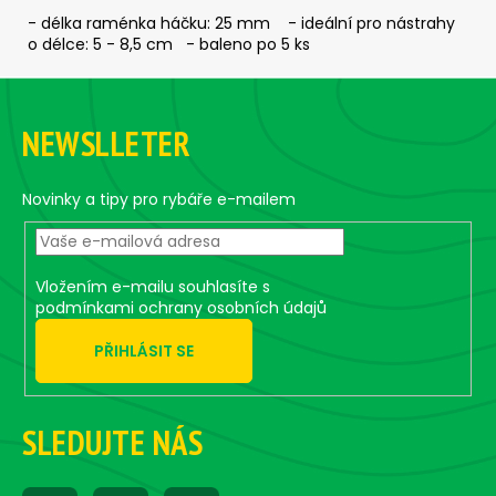
č
- délka raménka háčku: 25 mm - ideální pro nástrahy
u
o délce: 5 - 8,5 cm - baleno po 5 ks
j
e
Z
m
á
e
NEWSLLETER
p
a
ČEBURAŠKA
t
Novinky a tipy pro rybáře e-mailem
STANDUP
-
í
5
KS,
4
Vložením e-mailu souhlasíte s
G
podmínkami ochrany osobních údajů
45
Kč
PŘIHLÁSIT SE
SLEDUJTE NÁS