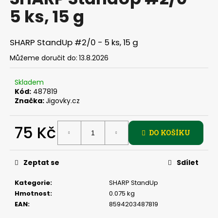
je
a
5 ks, 15 g
0,0
z
j
5
í
hvězdiček.
SHARP StandUp #2/0 - 5 ks, 15 g
t
Můžeme doručit do:
13.8.2026
?
Skladem
Kód:
487819
Značka:
Jigovky.cz
HLEDAT
75 Kč
DO KOŠÍKU
Měrná
D
cena:
Zeptat se
Sdílet
o
p
Kategorie
:
SHARP StandUp
o
Hmotnost
:
0.075 kg
r
EAN
:
8594203487819
u