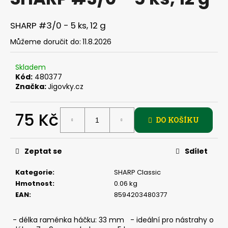
je
a
0,0
z
j
SHARP #3/0 - 5 ks, 12 g
5
í
hvězdiček.
Můžeme doručit do:
11.8.2026
t
?
Skladem
Kód:
480377
Značka:
Jigovky.cz
75 Kč
HLEDAT
DO KOŠÍKU
Měrná
cena:
Zeptat se
Sdílet
D
o
Kategorie
:
SHARP Classic
p
Hmotnost
:
0.06 kg
o
EAN
:
8594203480377
r
u
- délka raménka háčku: 33 mm - ideální pro nástrahy o