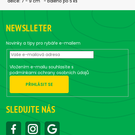
č
délce: 7 - 9 cm - baleno po 5 ks
u
Z
j
á
e
NEWSLLETER
m
p
e
a
t
Novinky a tipy pro rybáře e-mailem
í
ČIHÁTKO
PŘED
ŠPIČKU
-
Vložením e-mailu souhlasíte s
KULIČKA
podmínkami ochrany osobních údajů
30
MM
PŘIHLÁSIT SE
31
Kč
SLEDUJTE NÁS