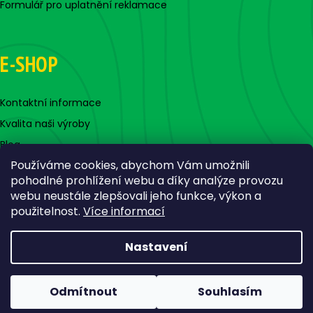
Formulář pro uplatnění reklamace
E-SHOP
Kontaktní informace
Kvalita naši výroby
Blog
Používáme cookies, abychom Vám umožnili
pohodlné prohlížení webu a díky analýze provozu
webu neustále zlepšovali jeho funkce, výkon a
použitelnost.
Více informací
Nastavení
Vytvořil Shoptet
Copyright 2026
Jigovky.cz
. Všechna práva vyhrazena.
Odmítnout
Souhlasím
Upravit nastavení cookies