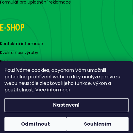
Formulář pro uplatnění reklamace
E-SHOP
Kontaktní informace
Kvalita naši výroby
Blog
Používáme cookies, abychom Vám umožnili
pohodlné prohlížení webu a díky analýze provozu
webu neustále zlepšovali jeho funkce, výkon a
použitelnost.
Více informací
Nastavení
Vytvořil Shoptet
Copyright 2026
Jigovky.cz
. Všechna práva vyhrazena.
Odmítnout
Souhlasím
Upravit nastavení cookies