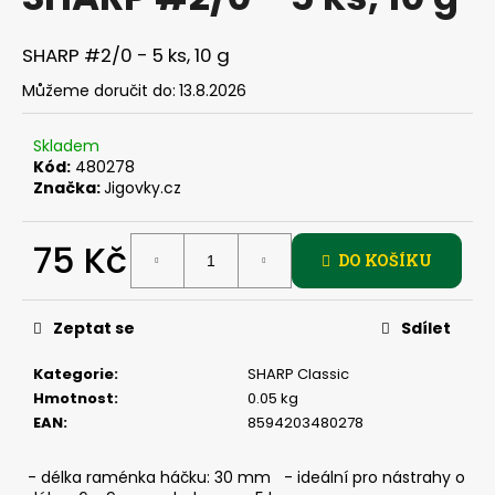
je
a
0,0
z
j
SHARP #2/0 - 5 ks, 10 g
5
í
hvězdiček.
Můžeme doručit do:
13.8.2026
t
?
Skladem
Kód:
480278
Značka:
Jigovky.cz
75 Kč
HLEDAT
DO KOŠÍKU
Měrná
cena:
Zeptat se
Sdílet
D
o
Kategorie
:
SHARP Classic
p
Hmotnost
:
0.05 kg
o
EAN
:
8594203480278
r
u
- délka raménka háčku: 30 mm - ideální pro nástrahy o