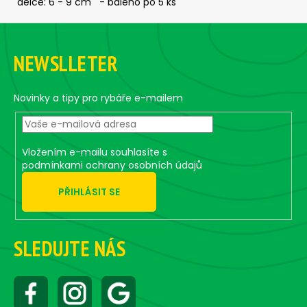
č
délce: 6 - 9 cm - baleno po 5 ks
u
Z
j
á
e
NEWSLLETER
m
p
e
a
t
Novinky a tipy pro rybáře e-mailem
í
JIG
-
JIGEXTRA
STANDUP
Vložením e-mailu souhlasíte s
DRÁTEK
podmínkami ochrany osobních údajů
#5/0
-
PŘIHLÁSIT SE
5
KS,
15
G
SLEDUJTE NÁS
139
Kč