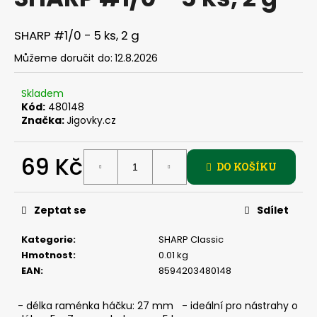
je
a
0,0
z
j
SHARP #1/0 - 5 ks, 2 g
5
í
hvězdiček.
Můžeme doručit do:
12.8.2026
t
?
Skladem
Kód:
480148
Značka:
Jigovky.cz
69 Kč
HLEDAT
DO KOŠÍKU
Měrná
cena:
Zeptat se
Sdílet
D
o
Kategorie
:
SHARP Classic
p
Hmotnost
:
0.01 kg
o
EAN
:
8594203480148
r
u
- délka raménka háčku: 27 mm - ideální pro nástrahy o