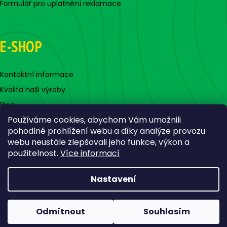
Formulář pro uplatnění reklamace
E-SHOP
Kontaktní informace
Kvalita naši výroby
Blog
Používáme cookies, abychom Vám umožnili
pohodlné prohlížení webu a díky analýze provozu
webu neustále zlepšovali jeho funkce, výkon a
použitelnost.
Více informací
Nastavení
Vytvořil Shoptet
Copyright 2026
Jigovky.cz
. Všechna práva vyhrazena.
Odmítnout
Souhlasím
Upravit nastavení cookies