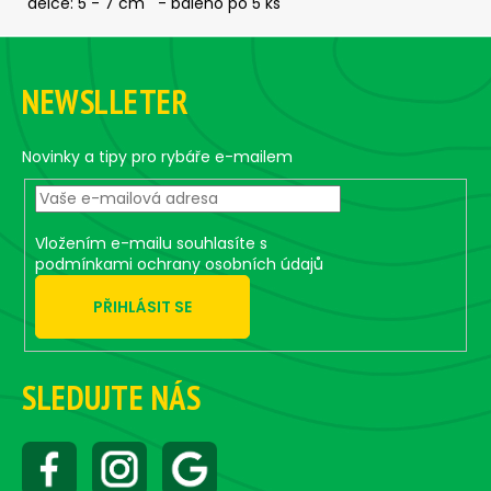
č
délce: 5 - 7 cm - baleno po 5 ks
u
Z
j
á
e
NEWSLLETER
m
p
e
a
t
Novinky a tipy pro rybáře e-mailem
í
ČIHÁTKO
POD
PRUT
-
Vložením e-mailu souhlasíte s
20
podmínkami ochrany osobních údajů
MM
PŘIHLÁSIT SE
27
Kč
SLEDUJTE NÁS