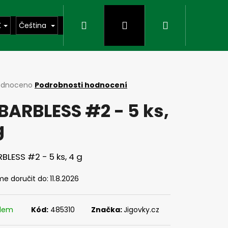
Hledat
Přihlášení
Nákupní
K
Čeština
košík
rné
odnoceno
Podrobnosti hodnocení
cení
 BARBLESS #2 - 5 ks,
ktu
g
ček.
RBLESS #2 - 5 ks, 4 g
e doručit do:
11.8.2026
Následující
adem
Kód:
485310
Značka:
Jigovky.cz