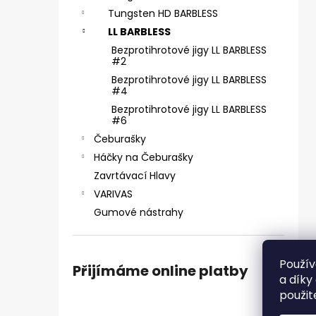
ČIHÁTKO PŘED ŠPIČKU - KULIČKA 30 MM
e
Tungsten HD BARBLESS
31 Kč
l
LL BARBLESS
Bezprotihrotové jigy LL BARBLESS
#2
Bezprotihrotové jigy LL BARBLESS
#4
Bezprotihrotové jigy LL BARBLESS
#6
Čeburašky
Háčky na Čeburašky
Zavrtávací Hlavy
VARIVAS
Gumové nástrahy
Použív
Přijímáme online platby
a díky
použit