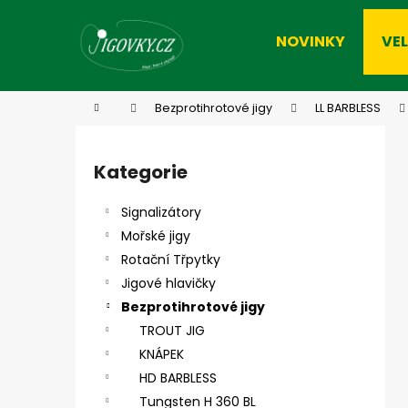
K
Přejít
na
o
NOVINKY
VE
obsah
Zpět
Zpět
š
do
do
í
k
obchodu
obchodu
Domů
Bezprotihrotové jigy
LL BARBLESS
P
o
Kategorie
Přeskočit
s
kategorie
t
Signalizátory
r
Mořské jigy
a
Rotační Třpytky
n
Jigové hlavičky
n
Bezprotihrotové jigy
í
TROUT JIG
p
KNÁPEK
a
HD BARBLESS
n
Tungsten H 360 BL