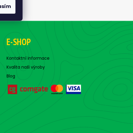
asím
E-SHOP
Kontaktní informace
Kvalita naši výroby
Blog