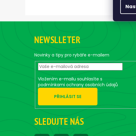
Nas
Z
á
NEWSLLETER
p
a
t
Novinky a tipy pro rybáře e-mailem
í
Vložením e-mailu souhlasíte s
podmínkami ochrany osobních údajů
PŘIHLÁSIT SE
SLEDUJTE NÁS