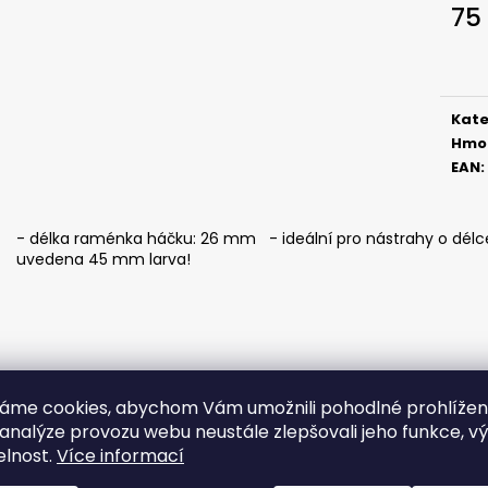
ČIHÁTKO NA ŠŇŮRCE - 38 MM
ČIHÁTKO PŘED Š
75
MM
40 Kč
Měr
22 Kč
cena
Kate
Hmo
EAN
:
- délka raménka háčku: 26 mm - ideální pro nástrahy o délce
uvedena 45 mm larva!
áme cookies, abychom Vám umožnili pohodlné prohlíže
 analýze provozu webu neustále zlepšovali jeho funkce, v
elnost.
Více informací