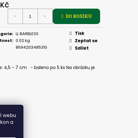
PIČKU - SUCHÝ ZIP 27
 Kč
ná
DO KOŠÍKU
:
Tisk
gorie
:
LL BARBLESS
tnost
:
0.02 kg
Zeptat se
8594203485310
Sdílet
: 4,5 - 7 cm - baleno po 5 ks Na obrázku je
ní webu
ýkon a