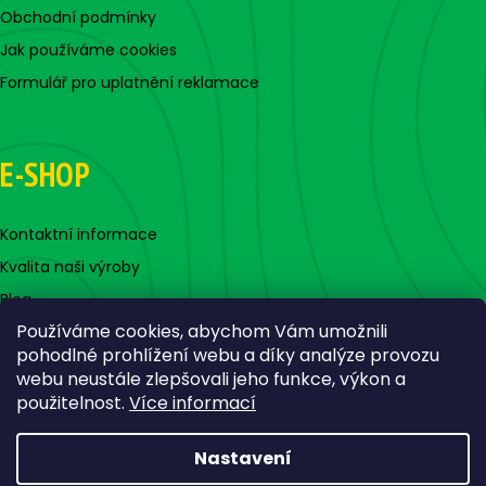
Obchodní podmínky
Jak používáme cookies
Formulář pro uplatnění reklamace
E-SHOP
Kontaktní informace
Kvalita naši výroby
Blog
Používáme cookies, abychom Vám umožnili
pohodlné prohlížení webu a díky analýze provozu
webu neustále zlepšovali jeho funkce, výkon a
použitelnost.
Více informací
Nastavení
Vytvořil Shoptet