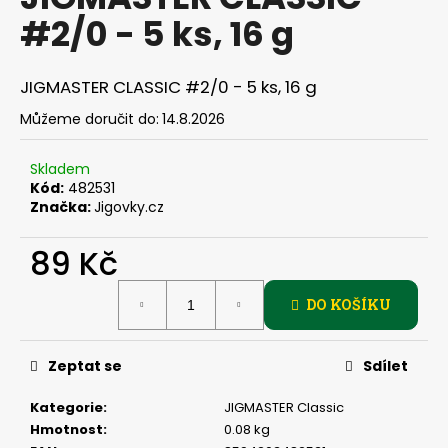
je
a
#2/0 - 5 ks, 16 g
0,0
z
j
5
í
hvězdiček.
JIGMASTER CLASSIC #2/0 - 5 ks, 16 g
t
Můžeme doručit do:
14.8.2026
?
Skladem
Kód:
482531
Značka:
Jigovky.cz
HLEDAT
89 Kč
Měrná
DO KOŠÍKU
cena:
D
o
p
Zeptat se
Sdílet
o
r
Kategorie
:
JIGMASTER Classic
u
Hmotnost
:
0.08 kg