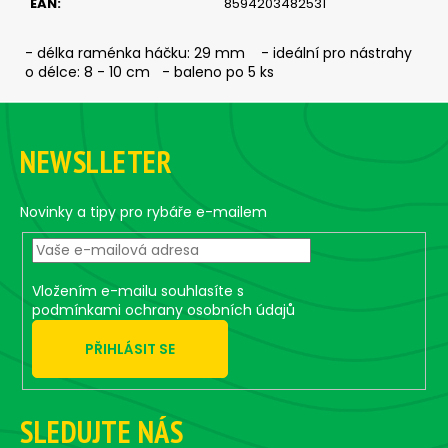
č
EAN
:
8594203482531
u
j
- délka raménka háčku: 29 mm - ideální pro nástrahy
e
o délce: 8 - 10 cm - baleno po 5 ks
m
Z
e
á
NEWSLLETER
p
JIG
a
-
JIGEXTRA
t
Novinky a tipy pro rybáře e-mailem
STANDUP
í
DRÁTEK
#5/0
-
5
Vložením e-mailu souhlasíte s
KS,
podmínkami ochrany osobních údajů
5
G
PŘIHLÁSIT SE
135
Kč
SLEDUJTE NÁS