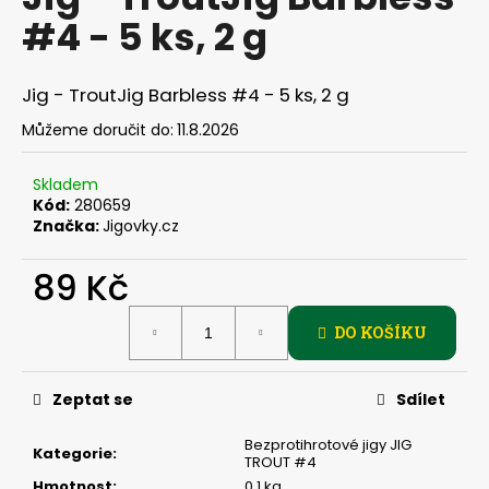
je
a
#4 - 5 ks, 2 g
0,0
z
j
5
í
hvězdiček.
Jig - TroutJig Barbless #4 - 5 ks, 2 g
t
Můžeme doručit do:
11.8.2026
?
Skladem
Kód:
280659
Značka:
Jigovky.cz
HLEDAT
89 Kč
Měrná
DO KOŠÍKU
cena:
D
o
p
Zeptat se
Sdílet
o
r
Bezprotihrotové jigy JIG
Kategorie
:
TROUT #4
u
Hmotnost
:
0.1 kg