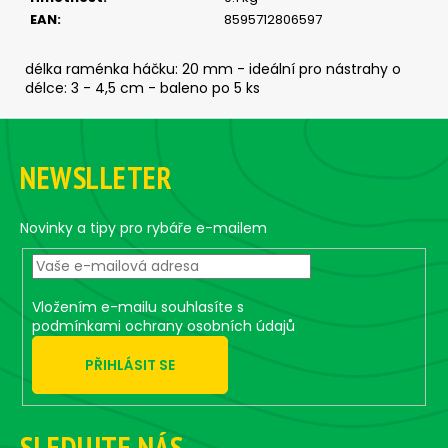
č
EAN
:
8595712806597
u
j
e
délka raménka háčku: 20 mm - ideální pro nástrahy o
m
délce: 3 - 4,5 cm - baleno po 5 ks
e
Z
á
NEWSLLETER
JIG
p
STRONG
a
#8/0
-
t
Novinky a tipy pro rybáře e-mailem
3
í
KS,
30
G
Vložením e-mailu souhlasíte s
99
podmínkami ochrany osobních údajů
Kč
PŘIHLÁSIT SE
SLEDUJTE NÁS