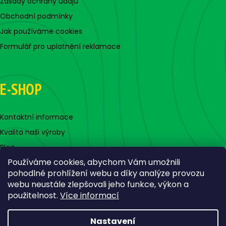
Zásady ochrany údajů
Obchodní podmínky
Jak používáme cookies
Formulář pro uplatnění reklamace
E-SHOP
Kontaktní informace
Kvalita naši výroby
Blog
Používáme cookies, abychom Vám umožnili
pohodlné prohlížení webu a díky analýze provozu
webu neustále zlepšovali jeho funkce, výkon a
použitelnost.
Více informací
Nastavení