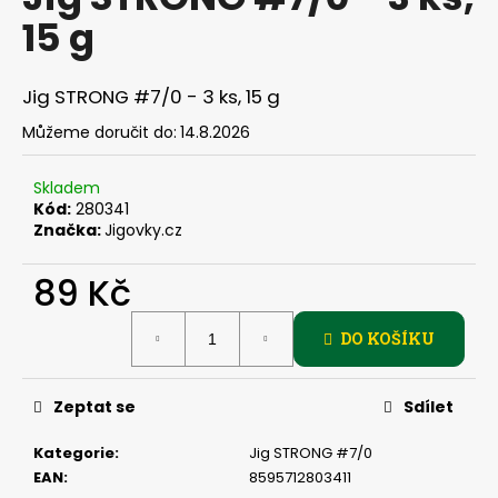
je
a
15 g
0,0
z
j
5
í
hvězdiček.
Jig STRONG #7/0 - 3 ks, 15 g
t
Můžeme doručit do:
14.8.2026
?
Skladem
Kód:
280341
Značka:
Jigovky.cz
HLEDAT
89 Kč
Měrná
DO KOŠÍKU
cena:
D
o
p
Zeptat se
Sdílet
o
r
Kategorie
:
Jig STRONG #7/0
u
EAN
:
8595712803411