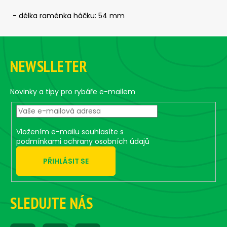
č
u
- délka raménka háčku: 54 mm
j
e
Z
m
á
e
NEWSLLETER
p
a
SICKLE
t
Novinky a tipy pro rybáře e-mailem
#5/0
-
í
5
KS,
5
Vložením e-mailu souhlasíte s
G
podmínkami ochrany osobních údajů
79
Kč
PŘIHLÁSIT SE
SLEDUJTE NÁS