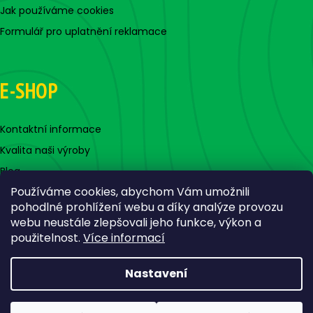
Jak používáme cookies
Formulář pro uplatnění reklamace
E-SHOP
Kontaktní informace
Kvalita naši výroby
Blog
Používáme cookies, abychom Vám umožnili
pohodlné prohlížení webu a díky analýze provozu
webu neustále zlepšovali jeho funkce, výkon a
použitelnost.
Více informací
Nastavení
Vytvořil Shoptet
Copyright 2026
Jigovky.cz
. Všechna práva vyhrazena.