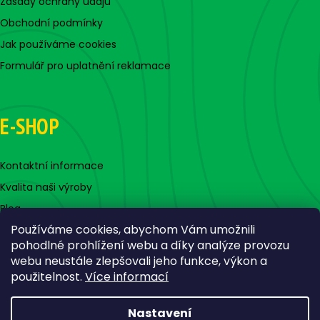
Zásady ochrany údajů
Obchodní podmínky
Jak používáme cookies
Formulář pro uplatnění reklamace
E-SHOP
Kontaktní informace
Kvalita naši výroby
Blog
Používáme cookies, abychom Vám umožnili
pohodlné prohlížení webu a díky analýze provozu
webu neustále zlepšovali jeho funkce, výkon a
použitelnost.
Více informací
Nastavení