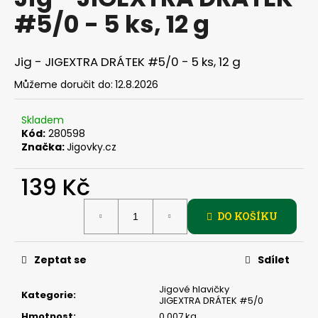
je
a
#5/0 - 5 ks, 12 g
0,0
z
j
5
í
hvězdiček.
Jig - JIGEXTRA DRÁTEK #5/0 - 5 ks, 12 g
t
Můžeme doručit do:
12.8.2026
?
Skladem
Kód:
280598
Značka:
Jigovky.cz
HLEDAT
139 Kč
Měrná
DO KOŠÍKU
cena:
D
o
p
Zeptat se
Sdílet
o
r
Jigové hlavičky
Kategorie
:
JIGEXTRA DRÁTEK #5/0
u
Hmotnost
:
0.007 kg