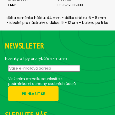
č
EAN
:
8595712805989
u
j
e
délka raménka háčku: 44 mm - délka drátku: 6 - 8 mm
m
- ideální pro nástrahy o délce: 9 - 12 cm - baleno po 5 ks
e
Z
á
NEWSLLETER
ČIHÁTKO
p
PŘED
a
ŠPIČKU
-
t
Novinky a tipy pro rybáře e-mailem
KULIČKA
í
38
MM
33
Vložením e-mailu souhlasíte s
Kč
podmínkami ochrany osobních údajů
PŘIHLÁSIT SE
SLEDUJTE NÁS