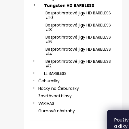
SICKLE #6 - 5 KS, 4 G
e
Tungsten HD BARBLESS
69 Kč
l
Bezprotihrotové jigy HD BARBLESS
#10
Bezprotihrotové jigy HD BARBLESS
#8
Bezprotihrotové jigy HD BARBLESS
#6
Bezprotihrotové jigy HD BARBLESS
#4
Bezprotihrotové jigy HD BARBLESS
#2
LL BARBLESS
Čeburašky
Háčky na Čeburašky
Zavrtávací Hlavy
VARIVAS
Gumové nástrahy
Použív
a díky