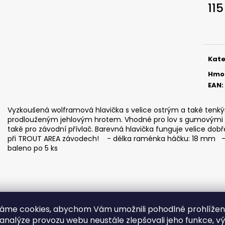
SICKLE #6 - 5 KS, 3 G
SICKLE #6 - 5 KS
115
69 Kč
69 Kč
Měr
cena
Kate
Hmo
EAN
:
Vyzkoušená wolframová hlavička s velice ostrým a také ten
prodlouženým jehlovým hrotem. Vhodné pro lov s gumovými nás
také pro závodní přívlač. Barevná hlavička funguje velice dob
při TROUT AREA závodech! - délka raménka háčku: 18 mm - id
baleno po 5 ks
áme cookies, abychom Vám umožnili pohodlné prohlíže
 analýze provozu webu neustále zlepšovali jeho funkce, v