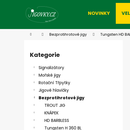
K
Přejít
na
o
NOVINKY
VE
obsah
Zpět
Zpět
š
do
do
í
k
obchodu
obchodu
Domů
Bezprotihrotové jigy
Tungsten HD BA
P
o
Kategorie
Přeskočit
s
kategorie
t
Signalizátory
r
Mořské jigy
a
Rotační Třpytky
n
Jigové hlavičky
n
Bezprotihrotové jigy
í
TROUT JIG
p
KNÁPEK
a
HD BARBLESS
n
Tungsten H 360 BL