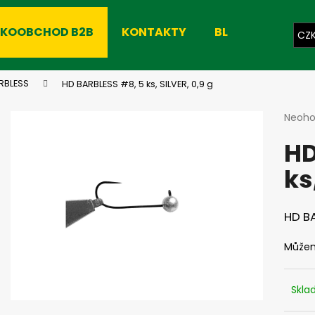
LKOOBCHOD B2B
KONTAKTY
BLOG
CZ
Co potřebujete najít?
RBLESS
HD BARBLESS #8, 5 ks, SILVER, 0,9 g
Průmě
Neoh
hodno
HLEDAT
HD
produ
je
ks
0,0
z
Doporučujeme
5
hvězdi
HD BA
Můžem
Skl