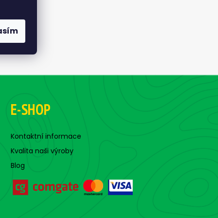
asím
E-SHOP
Kontaktní informace
Kvalita naši výroby
Blog