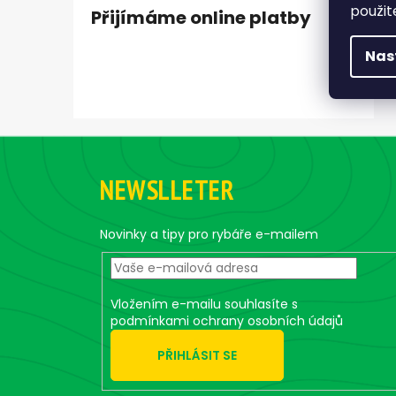
použit
Přijímáme online platby
Nas
Z
á
NEWSLLETER
p
a
t
Novinky a tipy pro rybáře e-mailem
í
Vložením e-mailu souhlasíte s
podmínkami ochrany osobních údajů
PŘIHLÁSIT SE