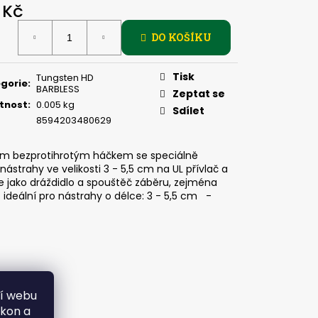
, 2 G
 Kč
ná
DO KOŠÍKU
:
Tisk
Tungsten HD
gorie
:
BARBLESS
Zeptat se
tnost
:
0.005 kg
Sdílet
8594203480629
kým bezprotihrotým háčkem se speciálně
trahy ve velikosti 3 - 5,5 cm na UL přívlač a
ře jako dráždidlo a spouštěč záběru, zejména
eální pro nástrahy o délce: 3 - 5,5 cm -
ní webu
ýkon a