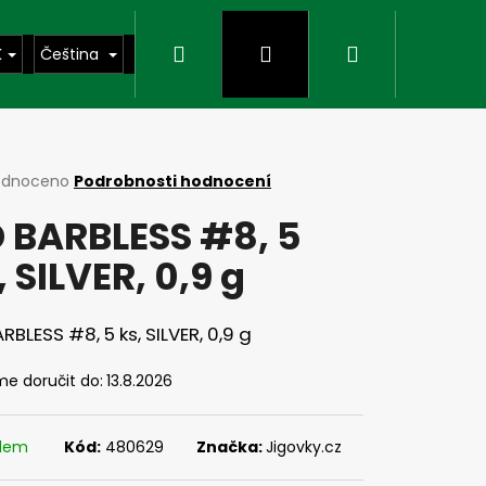
Hledat
Přihlášení
Nákupní
K
Čeština
košík
rné
odnoceno
Podrobnosti hodnocení
cení
 BARBLESS #8, 5
ktu
, SILVER, 0,9 g
ček.
RBLESS #8, 5 ks, SILVER, 0,9 g
e doručit do:
13.8.2026
Následující
adem
Kód:
480629
Značka:
Jigovky.cz