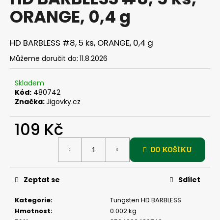
je
a
ORANGE, 0,4 g
0,0
z
j
5
í
hvězdiček.
HD BARBLESS #8, 5 ks, ORANGE, 0,4 g
t
Můžeme doručit do:
11.8.2026
?
Skladem
Kód:
480742
Značka:
Jigovky.cz
HLEDAT
109 Kč
Měrná
DO KOŠÍKU
cena:
D
o
p
Zeptat se
Sdílet
o
r
Kategorie
:
Tungsten HD BARBLESS
u
Hmotnost
:
0.002 kg