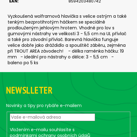
č
EAN
:
8594203480742
u
j
Vyzkoušená wolframová hlavička s velice ostrým a také
e
tenkým bezprotihrotým háčkem se speciálně
m
prodlouženým jehlovým hrotem. Vhodné pro lov s
e
gumovými nástrahy ve velikosti 3 - 5,5 cm na UL přívlač
a také pro závodní přívlač. Barevná hlavička funguje
velice dobře jako dráždidlo a spouštěč záběru, zejména
při TROUT AREA závodech! - délka raménka háčku: 19
ČIHÁTKO
mm - ideální pro nástrahy o délce: 3 - 5,5 cm -
PŘED
ŠPIČKU
baleno po 5 ks
-
KULIČKA
Z
25
á
MM
NEWSLLETER
p
30
Kč
a
t
Novinky a tipy pro rybáře e-mailem
í
Vložením e-mailu souhlasíte s
podmínkami ochrany osobních údajů