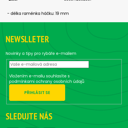
č
u
j
- délka raménka háčku: 19 mm
e
Z
m
á
e
NEWSLLETER
p
a
SICKLE
t
#6
Novinky a tipy pro rybáře e-mailem
-
í
5
KS,
3
Vložením e-mailu souhlasíte s
G
podmínkami ochrany osobních údajů
69
Kč
PŘIHLÁSIT SE
SLEDUJTE NÁS