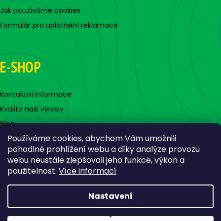
Jak používáme cookies
Formulář pro uplatnění reklamace
E-SHOP
Kontaktní informace
Kvalita naši výroby
Blog
Používáme cookies, abychom Vám umožnili
pohodlné prohlížení webu a díky analýze provozu
webu neustále zlepšovali jeho funkce, výkon a
použitelnost.
Více informací
Nastavení
Vytvořil Shoptet
Copyright 2026
Jigovky.cz
. Všechna práva vyhrazena.