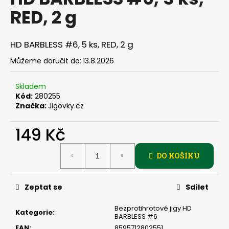
je
a
RED, 2 g
0,0
z
j
5
í
hvězdiček.
HD BARBLESS #6, 5 ks, RED, 2 g
t
Můžeme doručit do:
13.8.2026
?
Skladem
Kód:
280255
Značka:
Jigovky.cz
HLEDAT
149 Kč
Měrná
DO KOŠÍKU
cena:
D
o
p
Zeptat se
Sdílet
o
r
Bezprotihrotové jigy HD
Kategorie
:
BARBLESS #6
u
EAN
:
8595712802551