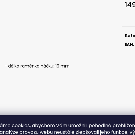
ČIHÁTKO POD PRUT - 20 MM
ČIHÁTKO PŘED Š
14
27 Kč
31 Kč
Měr
cena
Kate
EAN
:
- délka raménka háčku: 19 mm
áme cookies, abychom Vám umožnili pohodlné prohlíže
 analýze provozu webu neustále zlepšovali jeho funkce, v