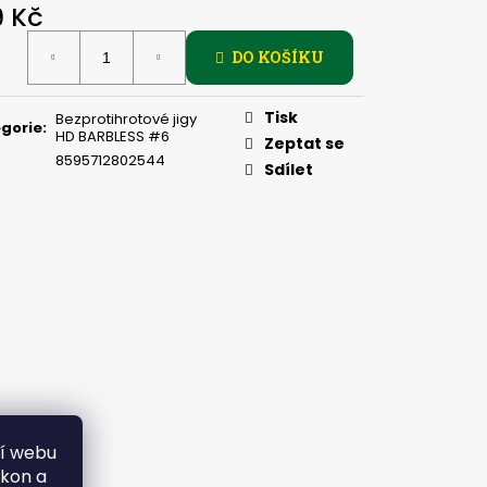
PIČKU - KULIČKA 30 MM
9 Kč
ná
DO KOŠÍKU
:
Tisk
Bezprotihrotové jigy
gorie
:
HD BARBLESS #6
Zeptat se
8595712802544
Sdílet
ní webu
ýkon a