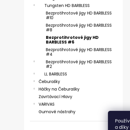
ČIHÁTKO POD PRUT - 30 MM
e
Tungsten HD BARBLESS
31 Kč
l
Bezprotihrotové jigy HD BARBLESS
#10
Bezprotihrotové jigy HD BARBLESS
#8
Bezprotihrotové jigy HD
BARBLESS #6
Bezprotihrotové jigy HD BARBLESS
#4
Bezprotihrotové jigy HD BARBLESS
#2
LL BARBLESS
Čeburašky
Háčky na Čeburašky
Zavrtávací Hlavy
VARIVAS
Gumové nástrahy
Použív
a díky