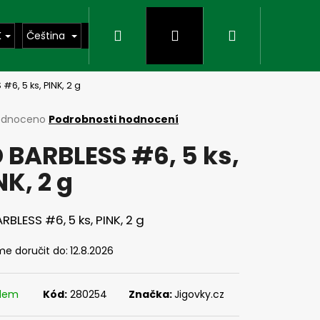
Hledat
Přihlášení
Nákupní
K
Čeština
#6, 5 ks, PINK, 2 g
košík
rné
odnoceno
Podrobnosti hodnocení
cení
 BARBLESS #6, 5 ks,
ktu
NK, 2 g
ček.
RBLESS #6, 5 ks, PINK, 2 g
e doručit do:
12.8.2026
Následující
adem
Kód:
280254
Značka:
Jigovky.cz