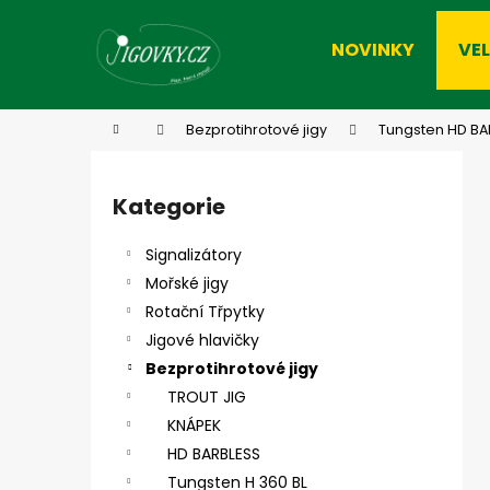
K
Přejít
na
o
NOVINKY
VE
obsah
Zpět
Zpět
š
do
do
í
k
obchodu
obchodu
Domů
Bezprotihrotové jigy
Tungsten HD BA
P
o
Kategorie
Přeskočit
s
kategorie
t
Signalizátory
r
Mořské jigy
a
Rotační Třpytky
n
Jigové hlavičky
n
Bezprotihrotové jigy
í
TROUT JIG
p
KNÁPEK
a
HD BARBLESS
n
Tungsten H 360 BL