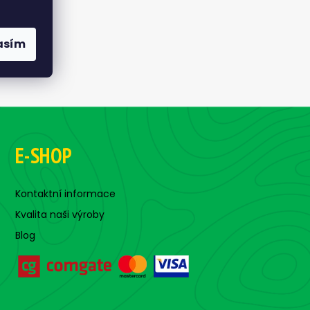
asím
E-SHOP
Kontaktní informace
Kvalita naši výroby
Blog